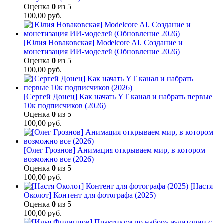
Оценка
0
из 5
100,00
руб.
[Юлия Новаковская] Modelcore AI. Создание и
монетизация ИИ-моделей (Обновление 2026)
Оценка
0
из 5
100,00
руб.
[Сергей Донец] Как начать YT канал и набрать первые
10к подписчиков (2026)
Оценка
0
из 5
100,00
руб.
[Олег Грознов] Анимация открываем мир, в котором
возможно все (2026)
Оценка
0
из 5
100,00
руб.
[Настя
Околот] Контент для фотографа (2025)
Оценка
0
из 5
100,00
руб.