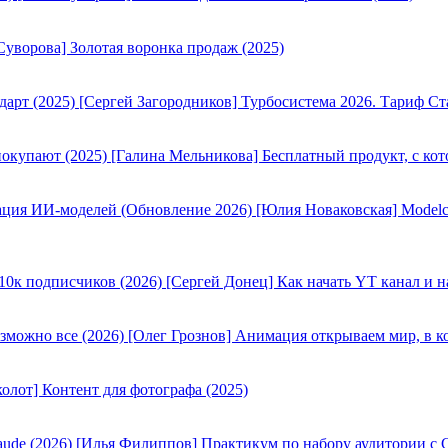
Суворова] Золотая воронка продаж (2025)
[Сергей Загородников] Турбосистема 2026. Тариф Ст
[Галина Мельникова] Бесплатный продукт, с кот
[Юлия Новаковская] Modelc
[Сергей Донец] Как начать YT канал и н
[Олег Грознов] Анимация открываем мир, в к
олот] Контент для фотографа (2025)
[Илья Филиппов] Практикум по набору аудитории с C