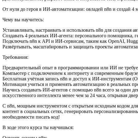
От нуля до героя в ИИ-автоматизации: овладей n8n и создай 4
Чему вы научитесь:
Устанавливать, настраивать и использовать n8n для создания 
Создавать 4 реальных ИИ-агента: персонального помощника, ге
Подключать n8n к API и ИИ-сервисам, таким как OpenAI, Hugg
Развёртывать, масштабировать и защищать проекты автоматизаци
Требования:
Предварительный опыт в программировании или ИИ не требуе
Компьютер с подключением к интернету и современным браузе
Бесплатная учётная запись n8n и доступ к ИИ-инструментам (Op
Мотивация учиться и применять автоматизацию в реальных пр
Научись создавать ИИ-агентов с помощью n8n всего за один де
искусственного интеллекта менее чем за 24 часа, открывая две
С n8n, мощным инструментом с открытым исходным кодом для 
контент в социальных сетях, генерировать персонализированны
необходимости писать код!
В ходе этого курса ты научишься:
Освоить основы n8n: