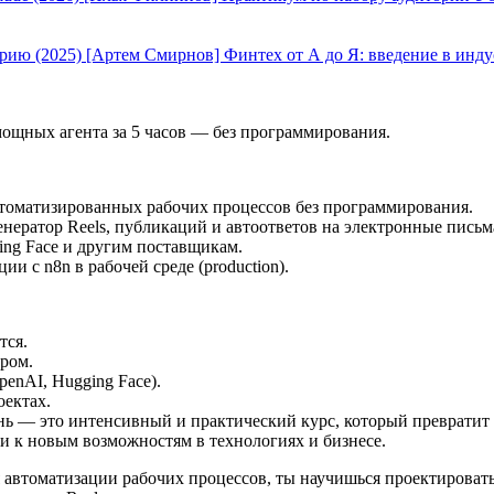
[Артем Смирнов] Финтех от А до Я: введение в инду
 мощных агента за 5 часов — без программирования.
автоматизированных рабочих процессов без программирования.
нератор Reels, публикаций и автоответов на электронные письм
ing Face и другим поставщикам.
и с n8n в рабочей среде (production).
тся.
ром.
enAI, Hugging Face).
оектах.
нь — это интенсивный и практический курс, который превратит т
ри к новым возможностям в технологиях и бизнесе.
автоматизации рабочих процессов, ты научишься проектировать