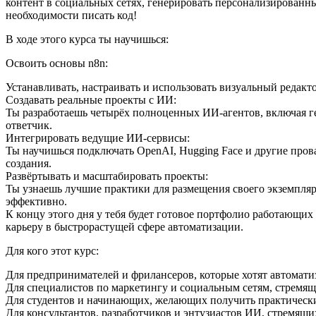
контент в социальных сетях, генерировать персонализированны
необходимости писать код!
В ходе этого курса ты научишься:
Освоить основы n8n:
Устанавливать, настраивать и использовать визуальный редак
Создавать реальные проекты с ИИ:
Ты разработаешь четырёх полноценных ИИ-агентов, включая ге
ответчик.
Интегрировать ведущие ИИ-сервисы:
Ты научишься подключать OpenAI, Hugging Face и другие пров
создания.
Развёртывать и масштабировать проекты:
Ты узнаешь лучшие практики для размещения своего экземпля
эффективно.
К концу этого дня у тебя будет готовое портфолио работающи
карьеру в быстрорастущей сфере автоматизации.
Для кого этот курс:
Для предпринимателей и фрилансеров, которые хотят автомати
Для специалистов по маркетингу и социальным сетям, стремящ
Для студентов и начинающих, желающих получить практически
Для консультантов, разработчиков и энтузиастов ИИ, стремящ