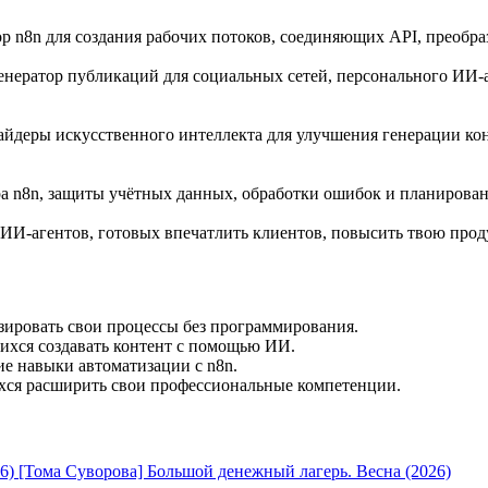
тор n8n для создания рабочих потоков, соединяющих API, прео
нератор публикаций для социальных сетей, персонального ИИ-а
айдеры искусственного интеллекта для улучшения генерации ко
ра n8n, защиты учётных данных, обработки ошибок и планирова
х ИИ-агентов, готовых впечатлить клиентов, повысить твою про
зировать свои процессы без программирования.
ихся создавать контент с помощью ИИ.
е навыки автоматизации с n8n.
ихся расширить свои профессиональные компетенции.
[Тома Суворова] Большой денежный лагерь. Весна (2026)