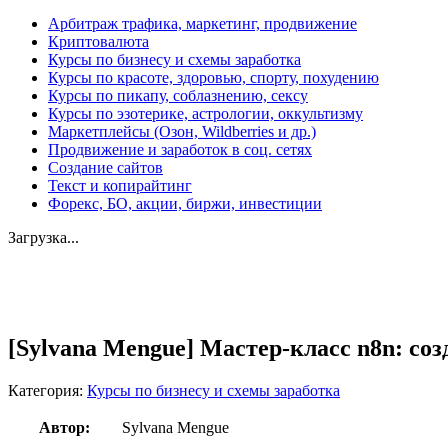
Арбитраж трафика, маркетинг, продвижение
Криптовалюта
Курсы по бизнесу и схемы заработка
Курсы по красоте, здоровью, спорту, похудению
Курсы по пикапу, соблазнению, сексу
Курсы по эзотерике, астрологии, оккультизму
Маркетплейсы (Озон, Wildberries и др.)
Продвижение и заработок в соц. сетях
Создание сайтов
Текст и копирайтинг
Форекс, БО, акции, биржи, инвестиции
Загрузка...
Увеличить
[Sylvana Mengue] Мастер-класс n8n: соз
Категория:
Курсы по бизнесу и схемы заработка
Автор:
Sylvana Mengue