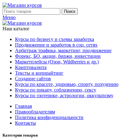
Поиск
Меню
Наш каталог
Курсы по бизнесу и схемы заработка
Продвижение и заработок в соц. сетях
Арбитраж трафика, маркетинг, продвижение
Форекс, БО, акции, биржи, инвестиции
Маркетплейсы (Озон, Wildberries и др.)
Криптовалюта
Тексты и копирайтинг
Создание сайтов
Курсы по красоте, здоровью, спорту, похудению
Курсы по пикапу, соблазнению, сексу
Курсы по эзотерике, астрологии, оккультизму
Главная
Правообладателям
Политика конфиденциальности
Контакты
Категории товаров