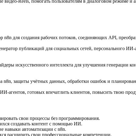
е видео-Reels, помогать пользователям в диалоговом режиме и а
тор n8n для создания рабочих потоков, соединяющих API, прео
нератор публикаций для социальных сетей, персонального ИИ-а
айдеры искусственного интеллекта для улучшения генерации ко
ра n8n, защиты учётных данных, обработки ошибок и планирова
х ИИ-агентов, готовых впечатлить клиентов, повысить твою про
зировать свои процессы без программирования.
ихся создавать контент с помощью ИИ.
е навыки автоматизации с n8n.
ихся расширить свои профессиональные компетенции.