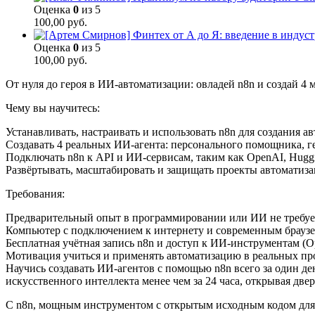
Оценка
0
из 5
100,00
руб.
Оценка
0
из 5
100,00
руб.
От нуля до героя в ИИ-автоматизации: овладей n8n и создай 4
Чему вы научитесь:
Устанавливать, настраивать и использовать n8n для создания 
Создавать 4 реальных ИИ-агента: персонального помощника, ге
Подключать n8n к API и ИИ-сервисам, таким как OpenAI, Hugg
Развёртывать, масштабировать и защищать проекты автоматизаци
Требования:
Предварительный опыт в программировании или ИИ не требуе
Компьютер с подключением к интернету и современным браузе
Бесплатная учётная запись n8n и доступ к ИИ-инструментам (Op
Мотивация учиться и применять автоматизацию в реальных пр
Научись создавать ИИ-агентов с помощью n8n всего за один де
искусственного интеллекта менее чем за 24 часа, открывая две
С n8n, мощным инструментом с открытым исходным кодом для 