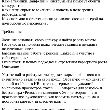
Какие техники, лайфхаки и инструменты помогут обойти
конкурентов
Как найти скрытые вакансии и попасть в поле зрения
работодателей
Как системно и стратегически управлять своей карьерой на
долгосрочную перспективу
Требования
Желание развивать свою карьеру и найти работу мечты
Готовность выполнять практические задания и внедрять
полученные советы
Базовые навыки работы с резюме, LinkedIn и участие в
собеседованиях
Открытость к новым подходам и стратегиям карьерного роста
Описание
Хотите найти работу мечты, сделать карьерный рывок или
значительно увеличить свой доход? Этот курс — концентрат
знаний из 20 лет в HR, сотен карьерных консультаций,
миллионов просмотров статьи «33 лайфхака для резюме» и
бестселлера «Резюме на миллион». Это не теория — это
практическое руководство, как взломать систему найма и
построить карьеру, за которую платят.
На курсе вы научитесь, как рекрутеры на самом деле ищут