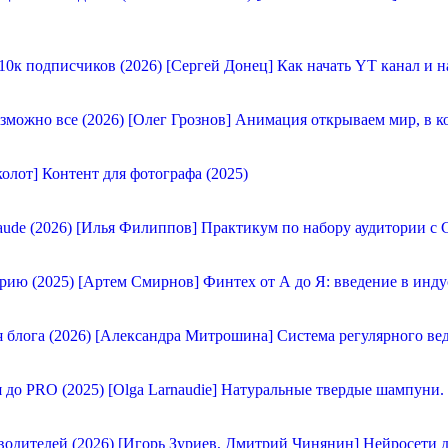
[Сергей Донец] Как начать YT канал и н
[Олег Грознов] Анимация открываем мир, в к
олот] Контент для фотографа (2025)
[Илья Филиппов] Практикум по набору аудитории с C
[Артем Смирнов] Финтех от А до Я: введение в инду
[Александра Митрошина] Система регулярного вед
[Olga Larnaudie] Натуральные твердые шампуни.
[Игорь Зуриев, Дмитрий Чинянин] Нейросети д