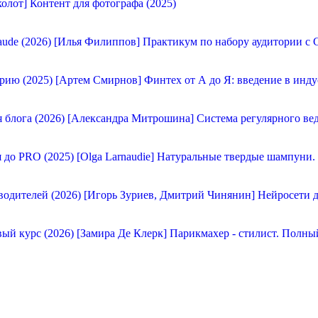
олот] Контент для фотографа (2025)
[Илья Филиппов] Практикум по набору аудитории с C
[Артем Смирнов] Финтех от А до Я: введение в инду
[Александра Митрошина] Система регулярного вед
[Olga Larnaudie] Натуральные твердые шампуни.
[Игорь Зуриев, Дмитрий Чинянин] Нейросети д
[Замира Де Клерк] Парикмахер - стилист. Полны