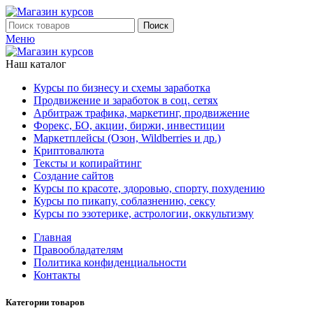
Поиск
Меню
Наш каталог
Курсы по бизнесу и схемы заработка
Продвижение и заработок в соц. сетях
Арбитраж трафика, маркетинг, продвижение
Форекс, БО, акции, биржи, инвестиции
Маркетплейсы (Озон, Wildberries и др.)
Криптовалюта
Тексты и копирайтинг
Создание сайтов
Курсы по красоте, здоровью, спорту, похудению
Курсы по пикапу, соблазнению, сексу
Курсы по эзотерике, астрологии, оккультизму
Главная
Правообладателям
Политика конфиденциальности
Контакты
Категории товаров