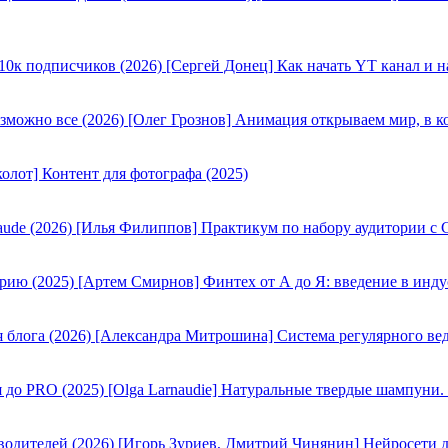
[Сергей Донец] Как начать YT канал и н
[Олег Грознов] Анимация открываем мир, в к
олот] Контент для фотографа (2025)
[Илья Филиппов] Практикум по набору аудитории с C
[Артем Смирнов] Финтех от А до Я: введение в инду
[Александра Митрошина] Система регулярного вед
[Olga Larnaudie] Натуральные твердые шампуни.
[Игорь Зуриев, Дмитрий Чинянин] Нейросети д