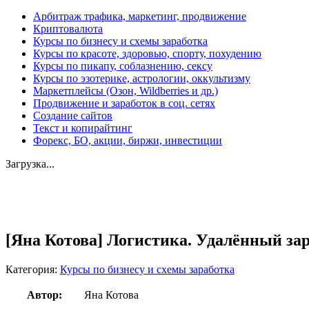
Арбитраж трафика, маркетинг, продвижение
Криптовалюта
Курсы по бизнесу и схемы заработка
Курсы по красоте, здоровью, спорту, похудению
Курсы по пикапу, соблазнению, сексу
Курсы по эзотерике, астрологии, оккультизму
Маркетплейсы (Озон, Wildberries и др.)
Продвижение и заработок в соц. сетях
Создание сайтов
Текст и копирайтинг
Форекс, БО, акции, биржи, инвестиции
Загрузка...
Увеличить
[Яна Котова] Логистика. Удалённый зар
Категория:
Курсы по бизнесу и схемы заработка
Автор:
Яна Котова