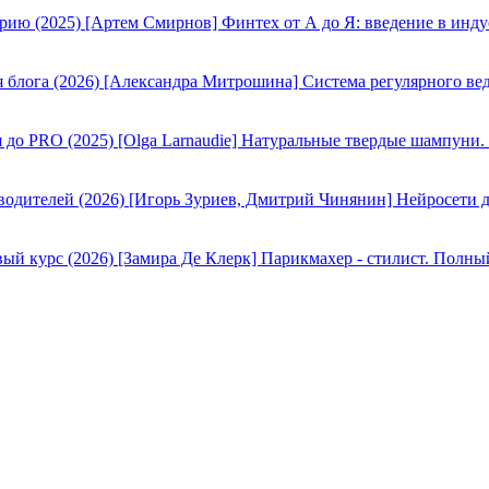
[Артем Смирнов] Финтех от А до Я: введение в инду
[Александра Митрошина] Система регулярного вед
[Olga Larnaudie] Натуральные твердые шампуни.
[Игорь Зуриев, Дмитрий Чинянин] Нейросети д
[Замира Де Клерк] Парикмахер - стилист. Полны