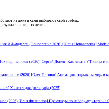
аботают из дома и сами выбирают свой график.
результата и первых денег.
[Юлия Новаковская] Modelc
[Сергей Донец] Как начать YT канал и н
[Олег Грознов] Анимация открываем мир, в к
олот] Контент для фотографа (2025)
[Илья Филиппов] Практикум по набору аудитории с C