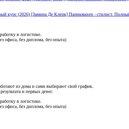
[Замира Де Клерк] Парикмахер - стилист. Полны
работку в логистике.
з офиса, без диплома, без опыта)
аботают из дома и сами выбирают свой график.
результата и первых денег.
работку в логистике.
з офиса, без диплома, без опыта)