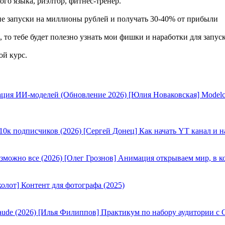
ого языка, риэлтор, фитнес-тренер.
жие запуски на миллионы рублей и получать 30-40% от прибыли
, то тебе будет полезно узнать мои фишки и наработки для запус
ой курс.
[Юлия Новаковская] Modelc
[Сергей Донец] Как начать YT канал и н
[Олег Грознов] Анимация открываем мир, в к
олот] Контент для фотографа (2025)
[Илья Филиппов] Практикум по набору аудитории с C