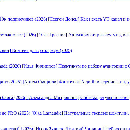
[Сергей Донец] Как начать YT канал и н
[Олег Грознов] Анимация открываем мир, в к
олот] Контент для фотографа (2025)
[Илья Филиппов] Практикум по набору аудитории с C
[Артем Смирнов] Финтех от А до Я: введение в инду
[Александра Митрошина] Система регулярного вед
[Olga Larnaudie] Натуральные твердые шампуни.
[Игорь Зуриев, Дмитрий Чинянин] Нейросети д