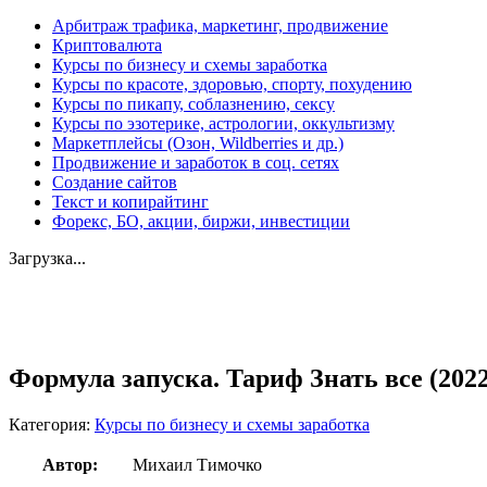
Арбитраж трафика, маркетинг, продвижение
Криптовалюта
Курсы по бизнесу и схемы заработка
Курсы по красоте, здоровью, спорту, похудению
Курсы по пикапу, соблазнению, сексу
Курсы по эзотерике, астрологии, оккультизму
Маркетплейсы (Озон, Wildberries и др.)
Продвижение и заработок в соц. сетях
Создание сайтов
Текст и копирайтинг
Форекс, БО, акции, биржи, инвестиции
Загрузка...
Увеличить
Формула запуска. Тариф Знать все (2022
Категория:
Курсы по бизнесу и схемы заработка
Автор:
Михаил Тимочко