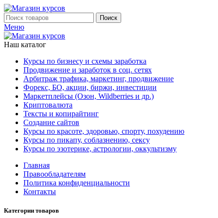
Поиск
Меню
Наш каталог
Курсы по бизнесу и схемы заработка
Продвижение и заработок в соц. сетях
Арбитраж трафика, маркетинг, продвижение
Форекс, БО, акции, биржи, инвестиции
Маркетплейсы (Озон, Wildberries и др.)
Криптовалюта
Тексты и копирайтинг
Создание сайтов
Курсы по красоте, здоровью, спорту, похудению
Курсы по пикапу, соблазнению, сексу
Курсы по эзотерике, астрологии, оккультизму
Главная
Правообладателям
Политика конфиденциальности
Контакты
Категории товаров