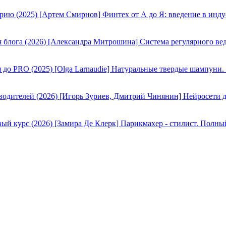
[Артем Смирнов] Финтех от А до Я: введение в инду
[Александра Митрошина] Система регулярного вед
[Olga Larnaudie] Натуральные твердые шампуни.
[Игорь Зуриев, Дмитрий Чинянин] Нейросети д
[Замира Де Клерк] Парикмахер - стилист. Полны