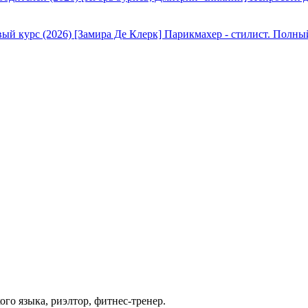
[Замира Де Клерк] Парикмахер - стилист. Полны
ого языка, риэлтор, фитнес-тренер.