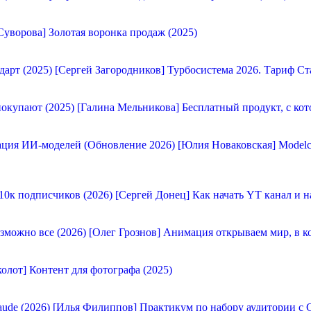
Суворова] Золотая воронка продаж (2025)
[Сергей Загородников] Турбосистема 2026. Тариф Ст
[Галина Мельникова] Бесплатный продукт, с кот
[Юлия Новаковская] Modelc
[Сергей Донец] Как начать YT канал и н
[Олег Грознов] Анимация открываем мир, в к
олот] Контент для фотографа (2025)
[Илья Филиппов] Практикум по набору аудитории с C