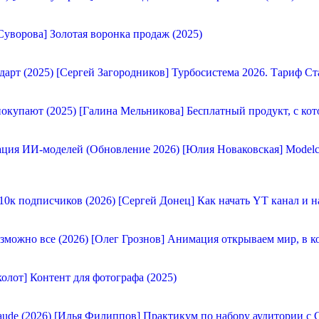
Суворова] Золотая воронка продаж (2025)
[Сергей Загородников] Турбосистема 2026. Тариф Ст
[Галина Мельникова] Бесплатный продукт, с кот
[Юлия Новаковская] Modelc
[Сергей Донец] Как начать YT канал и н
[Олег Грознов] Анимация открываем мир, в к
олот] Контент для фотографа (2025)
[Илья Филиппов] Практикум по набору аудитории с C