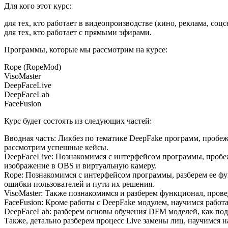
Для кого этот курс:
для тех, кто работает в видеопроизводстве (кино, реклама, соц
для тех, кто работает с прямыми эфирами.
Программы, которые мы рассмотрим на курсе:
Rope (RopeMod)
VisoMaster
DeepFaceLive
DeepFaceLab
FaceFusion
Курс будет состоять из следующих частей:
Вводная часть: Ликбез по тематике DeepFake программ, пробе
рассмотрим успешные кейсы.
DeepFaceLive: Познакомимся с интерфейсом программы, пробеж
изображение в OBS и виртуальную камеру.
Rope: Познакомимся с интерфейсом программы, разберем ее фу
ошибки пользователей и пути их решения.
VisoMaster: Также познакомимся и разберем функционал, прове
FaceFusion: Кроме работы с DeepFake модулем, научимся работа
DeepFaceLab: разберем основы обучения DFM моделей, как подг
Также, детально разберем процесс Live замены лиц, научимся 