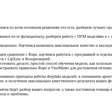
жимся по всем основным решениям что есть, разберем лучшие пр
имся по ее функционалу, разберем работу с DFM моделями и с 
нкционал. Научимся выжимать максимальное качество и высшую 
дем сравнение с Rope, научимся работать с программой и отдел
ть с LipSync и Колоризацией.
отовить датасет, простой способ обучения модели, как использо
настраивать правильно Rope и VisoMaster для достижения оптима
 понимании принципа работы deepfake моделей, в понимании арх
е, в получении максимально качественного результата ваших фо
нятия будет разбор ваших вопросов, а также постоянная помощь 
росы и проблемы.