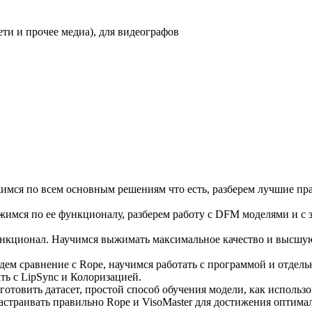
сети и прочее медиа), для видеографов
жимся по всем основным решениям что есть, разберем лучшие пр
имся по ее функционалу, разберем работу с DFM моделями и с 
нкционал. Научимся выжимать максимальное качество и высшую 
дем сравнение с Rope, научимся работать с программой и отдел
ть с LipSync и Колоризацией.
отовить датасет, простой способ обучения модели, как использо
настраивать правильно Rope и VisoMaster для достижения оптима