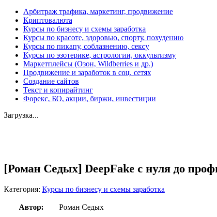
Арбитраж трафика, маркетинг, продвижение
Криптовалюта
Курсы по бизнесу и схемы заработка
Курсы по красоте, здоровью, спорту, похудению
Курсы по пикапу, соблазнению, сексу
Курсы по эзотерике, астрологии, оккультизму
Маркетплейсы (Озон, Wildberries и др.)
Продвижение и заработок в соц. сетях
Создание сайтов
Текст и копирайтинг
Форекс, БО, акции, биржи, инвестиции
Загрузка...
Увеличить
[Роман Седых] DeepFake с нуля до профи
Категория:
Курсы по бизнесу и схемы заработка
Автор:
Роман Седых