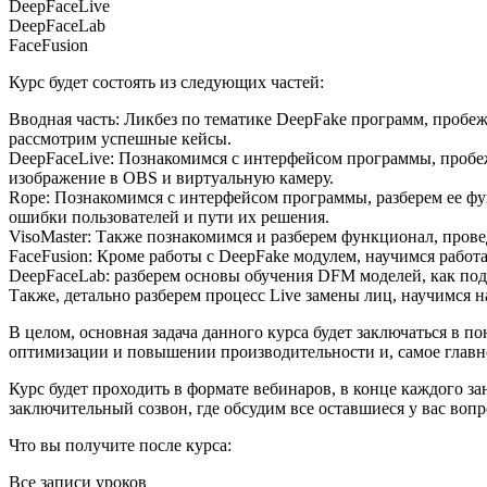
DeepFaceLive
DeepFaceLab
FaceFusion
Курс будет состоять из следующих частей:
Вводная часть: Ликбез по тематике DeepFake программ, пробе
рассмотрим успешные кейсы.
DeepFaceLive: Познакомимся с интерфейсом программы, пробеж
изображение в OBS и виртуальную камеру.
Rope: Познакомимся с интерфейсом программы, разберем ее фу
ошибки пользователей и пути их решения.
VisoMaster: Также познакомимся и разберем функционал, прове
FaceFusion: Кроме работы с DeepFake модулем, научимся работа
DeepFaceLab: разберем основы обучения DFM моделей, как подг
Также, детально разберем процесс Live замены лиц, научимся 
В целом, основная задача данного курса будет заключаться в
оптимизации и повышении производительности и, самое главно
Курс будет проходить в формате вебинаров, в конце каждого за
заключительный созвон, где обсудим все оставшиеся у вас воп
Что вы получите после курса:
Все записи уроков