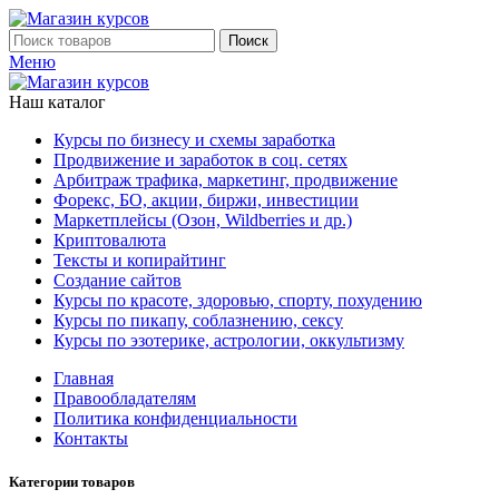
Поиск
Меню
Наш каталог
Курсы по бизнесу и схемы заработка
Продвижение и заработок в соц. сетях
Арбитраж трафика, маркетинг, продвижение
Форекс, БО, акции, биржи, инвестиции
Маркетплейсы (Озон, Wildberries и др.)
Криптовалюта
Тексты и копирайтинг
Создание сайтов
Курсы по красоте, здоровью, спорту, похудению
Курсы по пикапу, соблазнению, сексу
Курсы по эзотерике, астрологии, оккультизму
Главная
Правообладателям
Политика конфиденциальности
Контакты
Категории товаров