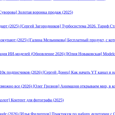
Суворова] Золотая воронка продаж (2025)
[Сергей Загородников] Турбосистема 2026. Тариф Ст
[Галина Мельникова] Бесплатный продукт, с кот
[Юлия Новаковская] Modelc
[Сергей Донец] Как начать YT канал и н
[Олег Грознов] Анимация открываем мир, в к
олот] Контент для фотографа (2025)
[Илья Филиппов] Практикум по набору аудитории с C