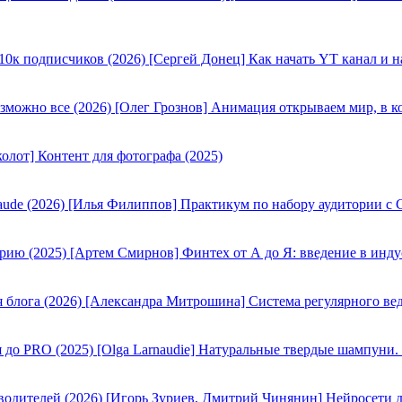
[Сергей Донец] Как начать YT канал и н
[Олег Грознов] Анимация открываем мир, в к
олот] Контент для фотографа (2025)
[Илья Филиппов] Практикум по набору аудитории с C
[Артем Смирнов] Финтех от А до Я: введение в инду
[Александра Митрошина] Система регулярного вед
[Olga Larnaudie] Натуральные твердые шампуни.
[Игорь Зуриев, Дмитрий Чинянин] Нейросети д