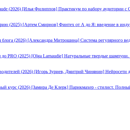
[Илья Филиппов] Практикум по набору аудитории с C
[Артем Смирнов] Финтех от А до Я: введение в инду
[Александра Митрошина] Система регулярного вед
[Olga Larnaudie] Натуральные твердые шампуни.
[Игорь Зуриев, Дмитрий Чинянин] Нейросети д
[Замира Де Клерк] Парикмахер - стилист. Полны