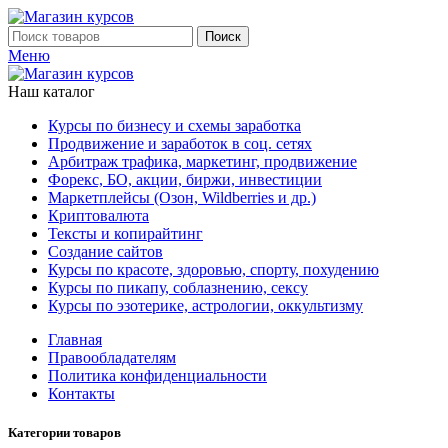
Поиск
Меню
Наш каталог
Курсы по бизнесу и схемы заработка
Продвижение и заработок в соц. сетях
Арбитраж трафика, маркетинг, продвижение
Форекс, БО, акции, биржи, инвестиции
Маркетплейсы (Озон, Wildberries и др.)
Криптовалюта
Тексты и копирайтинг
Создание сайтов
Курсы по красоте, здоровью, спорту, похудению
Курсы по пикапу, соблазнению, сексу
Курсы по эзотерике, астрологии, оккультизму
Главная
Правообладателям
Политика конфиденциальности
Контакты
Категории товаров