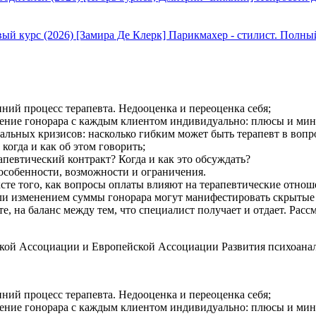
[Замира Де Клерк] Парикмахер - стилист. Полны
ний процесс терапевта. Недооценка и переоценка себя;
ение гонорара с каждым клиентом индивидуально: плюсы и мин
льных кризисов: насколько гибким может быть терапевт в вопр
когда и как об этом говорить;
рапевтический контракт? Когда и как это обсуждать?
 особенности, возможности и ограничения.
сте того, как вопросы оплаты влияют на терапевтические отнош
или изменением суммы гонорара могут манифестировать скрытые
е, на баланс между тем, что специалист получает и отдает. Рас
кой Ассоциации и Европейской Ассоциации Развития психоанал
ний процесс терапевта. Недооценка и переоценка себя;
ение гонорара с каждым клиентом индивидуально: плюсы и мин