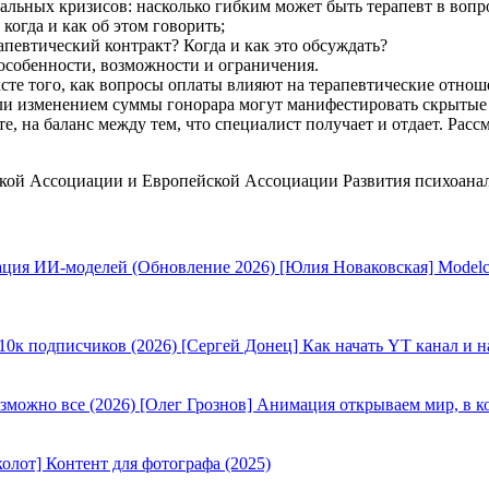
льных кризисов: насколько гибким может быть терапевт в вопр
когда и как об этом говорить;
рапевтический контракт? Когда и как это обсуждать?
 особенности, возможности и ограничения.
сте того, как вопросы оплаты влияют на терапевтические отнош
или изменением суммы гонорара могут манифестировать скрытые
е, на баланс между тем, что специалист получает и отдает. Рас
кой Ассоциации и Европейской Ассоциации Развития психоанал
[Юлия Новаковская] Modelc
[Сергей Донец] Как начать YT канал и н
[Олег Грознов] Анимация открываем мир, в к
олот] Контент для фотографа (2025)