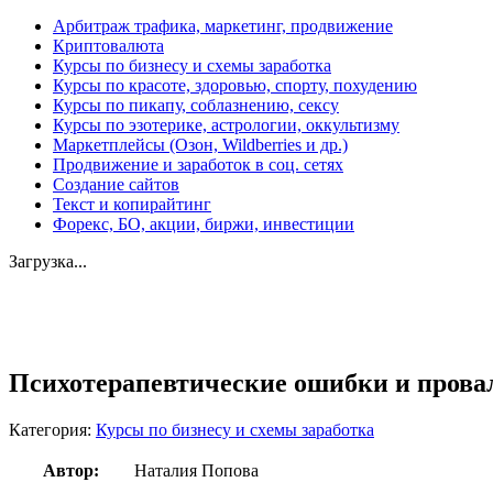
Арбитраж трафика, маркетинг, продвижение
Криптовалюта
Курсы по бизнесу и схемы заработка
Курсы по красоте, здоровью, спорту, похудению
Курсы по пикапу, соблазнению, сексу
Курсы по эзотерике, астрологии, оккультизму
Маркетплейсы (Озон, Wildberries и др.)
Продвижение и заработок в соц. сетях
Создание сайтов
Текст и копирайтинг
Форекс, БО, акции, биржи, инвестиции
Загрузка...
Увеличить
Психотерапевтические ошибки и провал
Категория:
Курсы по бизнесу и схемы заработка
Автор:
Наталия Попова