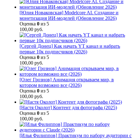
[Юлия Новаковская] Modelcore AI. Создание и
монетизация ИИ-моделей (Обновление 2026)
Оценка
0
из 5
100,00
руб.
[Сергей Донец] Как начать YT канал и набрать
первые 10к подписчиков (2026)
Оценка
0
из 5
100,00
руб.
[Олег Грознов] Анимация открываем мир, в
котором возможно все (2026)
Оценка
0
из 5
100,00
руб.
[Настя Околот] Контент для фотографа (2025)
Оценка
0
из 5
100,00
руб.
[Илья Филиппов] Практикум по набору аудитории с