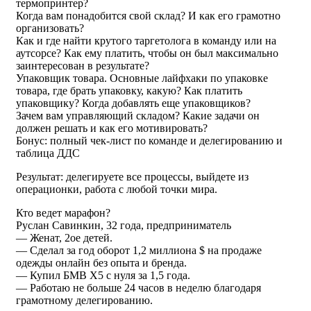
термопринтер?
Когда вам понадобится свой склад? И как его грамотно
организовать?
Как и где найти крутого таргетолога в команду или на
аутсорсе? Как ему платить, чтобы он был максимально
заинтересован в результате?
Упаковщик товара. Основные лайфхаки по упаковке
товара, где брать упаковку, какую? Как платить
упаковщику? Когда добавлять еще упаковщиков?
Зачем вам управляющий складом? Какие задачи он
должен решать и как его мотивировать?
Бонус: полный чек-лист по команде и делегированию и
таблица ДДС
Результат: делегируете все процессы, выйдете из
операционки, работа с любой точки мира.
Кто ведет марафон?
Руслан Савинкин, 32 года, предприниматель
— Женат, 2ое детей.
— Сделал за год оборот 1,2 миллиона $ на продаже
одежды онлайн без опыта и бренда.
— Купил БМВ Х5 с нуля за 1,5 года.
— Работаю не больше 24 часов в неделю благодаря
грамотному делегированию.