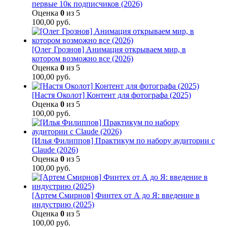
первые 10к подписчиков (2026)
Оценка
0
из 5
100,00
руб.
[Олег Грознов] Анимация открываем мир, в
котором возможно все (2026)
Оценка
0
из 5
100,00
руб.
[Настя Околот] Контент для фотографа (2025)
Оценка
0
из 5
100,00
руб.
[Илья Филиппов] Практикум по набору аудитории с
Claude (2026)
Оценка
0
из 5
100,00
руб.
[Артем Смирнов] Финтех от А до Я: введение в
индустрию (2025)
Оценка
0
из 5
100,00
руб.