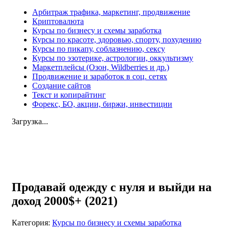
Арбитраж трафика, маркетинг, продвижение
Криптовалюта
Курсы по бизнесу и схемы заработка
Курсы по красоте, здоровью, спорту, похудению
Курсы по пикапу, соблазнению, сексу
Курсы по эзотерике, астрологии, оккультизму
Маркетплейсы (Озон, Wildberries и др.)
Продвижение и заработок в соц. сетях
Создание сайтов
Текст и копирайтинг
Форекс, БО, акции, биржи, инвестиции
Загрузка...
Увеличить
Продавай одежду с нуля и выйди на
доход 2000$+ (2021)
Категория:
Курсы по бизнесу и схемы заработка