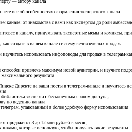
перту — автору канала
аете все об особенностях оформления экспертного канала
м канале: от знакомства с вами как экспертом до роли амбасса
интерес к каналу, придумывать экспертные мемы и комиксы, пр
 как создать в вашем канале систему вечнозеленых продаж
 научитесь использовать инфоповоды для продаж в телеграм-ка
ый способен привлечь максимум новой аудитории, и изучите по
 максимального результата
ндекс Директе на ваши посты в телеграм-канале и научитесь и
ния
рбиблиотека эксперта с бесконечным сроком доступа,
зку по ведению канала.
 телеграм, упакованный в более удобную форму использования
ют продажи от 3 до 12 млн рублей в месяц
хниками, которые использую, чтобы получать такие результаты