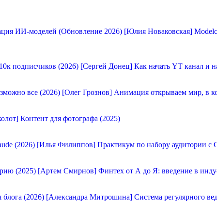
[Юлия Новаковская] Modelc
[Сергей Донец] Как начать YT канал и н
[Олег Грознов] Анимация открываем мир, в к
олот] Контент для фотографа (2025)
[Илья Филиппов] Практикум по набору аудитории с C
[Артем Смирнов] Финтех от А до Я: введение в инду
[Александра Митрошина] Система регулярного вед