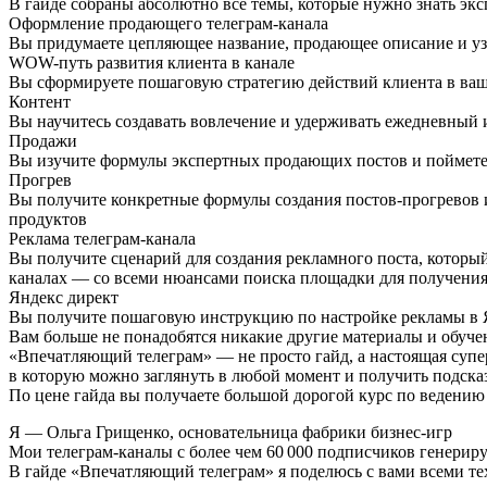
В гайде собраны абсолютно все темы, которые нужно знать экс
Оформление продающего телеграм-канала
Вы придумаете цепляющее название, продающее описание и узн
WOW-путь развития клиента в канале
Вы сформируете пошаговую стратегию действий клиента в ваше
Контент
Вы научитесь создавать вовлечение и удерживать ежедневный 
Продажи
Вы изучите формулы экспертных продающих постов и поймете,
Прогрев
Вы получите конкретные формулы создания постов-прогревов и
продуктов
Реклама телеграм-канала
Вы получите сценарий для создания рекламного поста, котор
каналах — со всеми нюансами поиска площадки для получения
Яндекс директ
Вы получите пошаговую инструкцию по настройке рекламы в Я
Вам больше не понадобятся никакие другие материалы и обуче
«Впечатляющий телеграм» — не просто гайд, а настоящая супе
в которую можно заглянуть в любой момент и получить подска
По цене гайда вы получаете большой дорогой курс по ведению
Я — Ольга Грищенко, основательница фабрики бизнес-игр
Мои телеграм-каналы с более чем 60 000 подписчиков генериру
В гайде «Впечатляющий телеграм» я поделюсь с вами всеми те