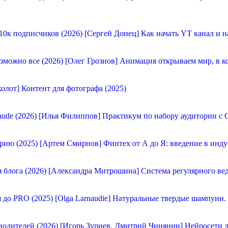
[Сергей Донец] Как начать YT канал и н
[Олег Грознов] Анимация открываем мир, в к
олот] Контент для фотографа (2025)
[Илья Филиппов] Практикум по набору аудитории с C
[Артем Смирнов] Финтех от А до Я: введение в инду
[Александра Митрошина] Система регулярного вед
[Olga Larnaudie] Натуральные твердые шампуни.
[Игорь Зуриев, Дмитрий Чинянин] Нейросети д