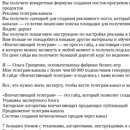
Вы получите конкретные формулы создания постов-прогревов и
продуктов
Реклама телеграм-канала
Вы получите сценарий для создания рекламного поста, котор
каналах — со всеми нюансами поиска площадки для получения
Яндекс директ
Вы получите пошаговую инструкцию по настройке рекламы в Я
Вам больше не понадобятся никакие другие материалы и обуче
«Впечатляющий телеграм» — не просто гайд, а настоящая супе
в которую можно заглянуть в любой момент и получить подска
По цене гайда вы получаете большой дорогой курс по ведению
Я — Ольга Грищенко, основательница фабрики бизнес-игр
Мои телеграм-каналы с более чем 60 000 подписчиков генериру
В гайде «Впечатляющий телеграм» я поделюсь с вами всеми те
Все, что нужно знать эксперту, чтобы вести телеграм-канал и з
«Впечатляющий телеграм» — это гайд, который позволит созда
Упаковка экспертного блога
Авторские алгоритмы впечатляющих продающих публикаций
Продвижение телеграм-канала
Система создания вечнозеленых продаж через канал
7 больших блоков с техниками, алгоритмами, инструкциями и