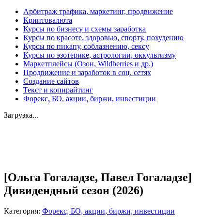
Арбитраж трафика, маркетинг, продвижение
Криптовалюта
Курсы по бизнесу и схемы заработка
Курсы по красоте, здоровью, спорту, похудению
Курсы по пикапу, соблазнению, сексу
Курсы по эзотерике, астрологии, оккультизму
Маркетплейсы (Озон, Wildberries и др.)
Продвижение и заработок в соц. сетях
Создание сайтов
Текст и копирайтинг
Форекс, БО, акции, биржи, инвестиции
Загрузка...
Увеличить
[Ольга Гогаладзе, Павел Гогаладзе]
Дивидендный сезон (2026)
Категория:
Форекс, БО, акции, биржи, инвестиции