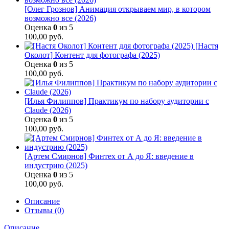
[Олег Грознов] Анимация открываем мир, в котором
возможно все (2026)
Оценка
0
из 5
100,00
руб.
[Настя
Околот] Контент для фотографа (2025)
Оценка
0
из 5
100,00
руб.
[Илья Филиппов] Практикум по набору аудитории с
Claude (2026)
Оценка
0
из 5
100,00
руб.
[Артем Смирнов] Финтех от А до Я: введение в
индустрию (2025)
Оценка
0
из 5
100,00
руб.
Описание
Отзывы (0)
Описание