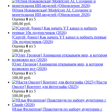
[Юлия Новаковская] Modelcore AI. Создание и
монетизация ИИ-моделей (Обновление 2026)
Оценка
0
из 5
100,00
руб.
[Сергей Донец] Как начать YT канал и набрать первые
10к подписчиков (2026)
Оценка
0
из 5
100,00
руб.
[Олег Грознов] Анимация открываем мир, в котором
возможно все (2026)
Оценка
0
из 5
100,00
руб.
[Настя
Околот] Контент для фотографа (2025)
Оценка
0
из 5
100,00
руб.
[Илья Филиппов] Практикум по набору аудитории с