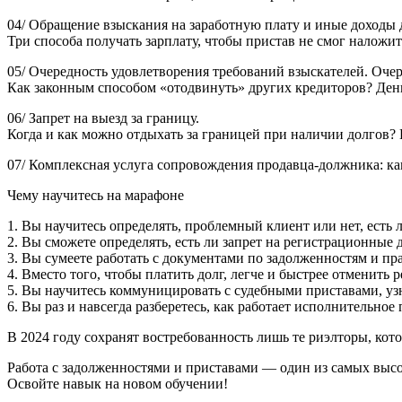
04/ Обращение взыскания на заработную плату и иные доходы 
Три способа получать зарплату, чтобы пристав не смог наложи
05/ Очередность удовлетворения требований взыскателей. Очер
Как законным способом «отодвинуть» других кредиторов? Деньг
06/ Запрет на выезд за границу.
Когда и как можно отдыхать за границей при наличии долгов?
07/ Комплексная услуга сопровождения продавца-должника: как
Чему научитесь на марафоне
1. Вы научитесь определять, проблемный клиент или нет, есть л
2. Вы сможете определять, есть ли запрет на регистрационные 
3. Вы сумеете работать с документами по задолженностям и пр
4. Вместо того, чтобы платить долг, легче и быстрее отменить
5. Вы научитесь коммуницировать с судебными приставами, узн
6. Вы раз и навсегда разберетесь, как работает исполнительное
В 2024 году сохранят востребованность лишь те риэлторы, кот
Работа с задолженностями и приставами — один из самых выс
Освойте навык на новом обучении!