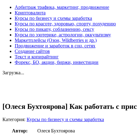
Арбитраж трафика, маркетинг, продвижение
Криптовалюта
Курсы по бизнесу и схемы заработка
Курсы по красоте, здоровью, спорту, похудению
Курсы по пикапу, соблазнению, сексу
Курсы по эзотерике, астрологии, оккультизму
Маркетплейсы (Озон, Wildberries и др.)
Продвижение и заработок в соц. сетях
Создание сайтов
Текст и копирайтинг
Форекс, БО, акции, биржи, инвестиции
Загрузка...
Увеличить
[Олеся Бухтоярова] Как работать с при
Категория:
Курсы по бизнесу и схемы заработка
Автор:
Олеся Бухтоярова