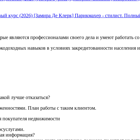
[Замира Де Клерк] Парикмахер - стилист. Полны
орые являются профессионалами своего дела и умеют работать с
окодоходных навыков в условиях закредитованности населения 
акой лучше отказаться?
лженностями. План работы с таким клиентом.
ля покупателя недвижимости
осуслугами.
ная информация?