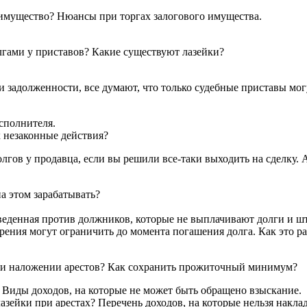
 имущество? Нюансы при торгах залогового имущества.
лгами у приставов? Какие существуют лазейки?
задолженности, все думают, что только судебные приставы могу
сполнителя.
х незаконные действия?
ов у продавца, если вы решили все-таки выходить на сделку. А
а этом зарабатывать?
еденная против должников, которые не выплачивают долги и шт
ерения могут ограничить до момента погашения долга. Как это р
при наложении арестов? Как сохранить прожиточный минимум?
 Виды доходов, на которые не может быть обращено взыскание.
азейки при арестах? Перечень доходов, на которые нельзя наклад