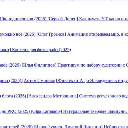
[Сергей Донец] Как начать YT канал и н
[Олег Грознов] Анимация открываем мир, в к
олот] Контент для фотографа (2025)
[Илья Филиппов] Практикум по набору аудитории с C
[Артем Смирнов] Финтех от А до Я: введение в инду
[Александра Митрошина] Система регулярного вед
[Olga Larnaudie] Натуральные твердые шампуни.
[Игорь Зуриев, Дмитрий Чинянин] Нейросети д