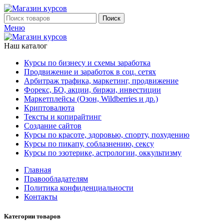
Поиск
Меню
Наш каталог
Курсы по бизнесу и схемы заработка
Продвижение и заработок в соц. сетях
Арбитраж трафика, маркетинг, продвижение
Форекс, БО, акции, биржи, инвестиции
Маркетплейсы (Озон, Wildberries и др.)
Криптовалюта
Тексты и копирайтинг
Создание сайтов
Курсы по красоте, здоровью, спорту, похудению
Курсы по пикапу, соблазнению, сексу
Курсы по эзотерике, астрологии, оккультизму
Главная
Правообладателям
Политика конфиденциальности
Контакты
Категории товаров