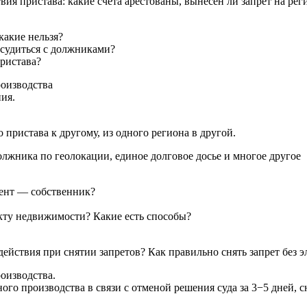
ия пристава: какие счета арестованы, вынесен ли запрет на рег
какие нельзя?
 судиться с должниками?
пристава?
роизводства
ия.
пристава к другому, из одного региона в другой.
лжника по геолокации, единое долговое досье и многое другое
иент — собственник?
екту недвижимости? Какие есть способы?
ействия при снятии запретов? Как правильно снять запрет без 
оизводства.
го производства в связи с отменой решения суда за 3−5 дней, сн