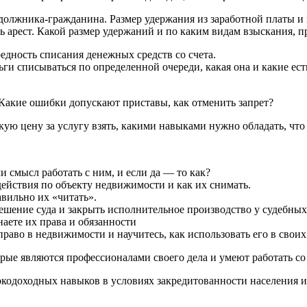
должника-гражданина. Размер удержания из заработной платы и
ть арест. Какой размер удержаний и по каким видам взыскания, п
едность списания денежных средств со счета.
и списываться по определенной очереди, какая она и какие ест
 Какие ошибки допускают приставы, как отменить запрет?
ую цену за услугу взять, какими навыками нужно обладать, что 
и смысл работать с ним, и если да — то как?
действия по объекту недвижимости и как их снимать.
авильно их «читать».
 решение суда и закрыть исполнительное производство у судебных
аете их права и обязанности
 право в недвижимости и научитесь, как использовать его в свои
орые являются профессионалами своего дела и умеют работать с
окодоходных навыков в условиях закредитованности населения 