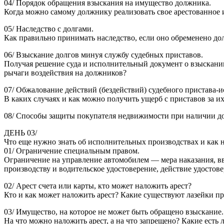
04/ Порядок обращения взыскания на имущество должника.
Когда можно самому должнику реализовать свое арестованное
05/ Наследство с долгами.
Как правильно принимать наследство, если оно обременено до
06/ Взыскание долгов минуя службу судебных приставов.
Получая решение суда и исполнительный документ о взыскании 
рычаги воздействия на должников?
07/ Обжалование действий (бездействий) судебного пристава-и
В каких случаях и как можно получить ущерб с приставов за и
08/ Способы защиты покупателя недвижимости при наличии долг
ДЕНЬ 03/
Что еще нужно знать об исполнительных производствах и как н
01/ Ограничение специальным правом.
Ограничение на управление автомобилем — мера наказания, вв
производству и водительское удостоверение, действие удостов
02/ Арест счета или карты, кто может наложить арест?
Кто и как может наложить арест? Какие существуют лазейки 
03/ Имущество, на которое не может быть обращено взыскание.
На что можно наложить арест, а на что запрещено? Какие есть л