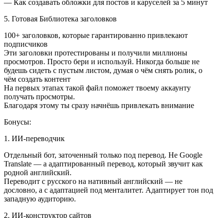
— Как создавать обложки для постов и каруселей за 5 минут
5. Готовая Библиотека заголовков
100+ заголовков, которые гарантированно привлекают
подписчиков
Эти заголовки протестированы и получили миллионы
просмотров. Просто бери и используй. Никогда больше не
будешь сидеть с пустым листом, думая о чём снять ролик, о
чём создать контент
На первых этапах такой файл поможет твоему аккаунту
получать просмотры.
Благодаря этому ты сразу начнёшь привлекать внимание
Бонусы:
1. ИИ-переводчик
Отдельный бот, заточенный только под перевод. Не Google
Translate — а адаптированный перевод, который звучит как
родной английский.
Переводит с русского на нативный английский — не
дословно, а с адаптацией под менталитет. Адаптирует тон под
западную аудиторию.
2. ИИ-конструктор сайтов