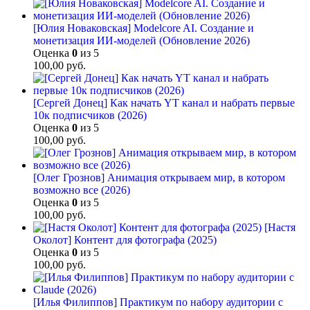
[Юлия Новаковская] Modelcore AI. Создание и
монетизация ИИ-моделей (Обновление 2026)
Оценка
0
из 5
100,00
руб.
[Сергей Донец] Как начать YT канал и набрать первые
10к подписчиков (2026)
Оценка
0
из 5
100,00
руб.
[Олег Грознов] Анимация открываем мир, в котором
возможно все (2026)
Оценка
0
из 5
100,00
руб.
[Настя
Околот] Контент для фотографа (2025)
Оценка
0
из 5
100,00
руб.
[Илья Филиппов] Практикум по набору аудитории с