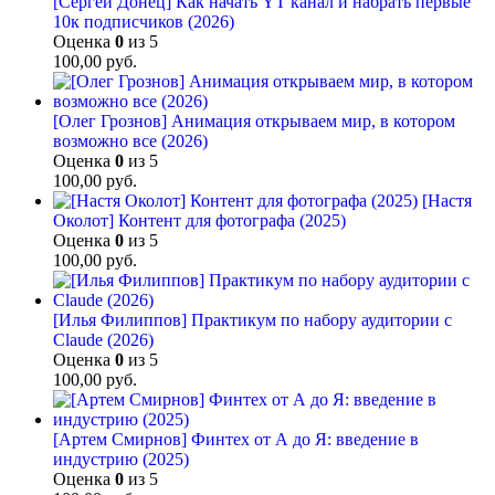
[Сергей Донец] Как начать YT канал и набрать первые
10к подписчиков (2026)
Оценка
0
из 5
100,00
руб.
[Олег Грознов] Анимация открываем мир, в котором
возможно все (2026)
Оценка
0
из 5
100,00
руб.
[Настя
Околот] Контент для фотографа (2025)
Оценка
0
из 5
100,00
руб.
[Илья Филиппов] Практикум по набору аудитории с
Claude (2026)
Оценка
0
из 5
100,00
руб.
[Артем Смирнов] Финтех от А до Я: введение в
индустрию (2025)
Оценка
0
из 5