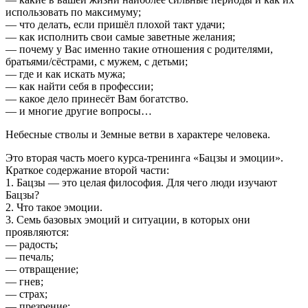
использовать по максимуму;
— что делать, если пришёл плохой такт удачи;
— как исполнить свои самые заветные желания;
— почему у Вас именно такие отношения с родителями,
братьями/сёстрами, с мужем, с детьми;
— где и как искать мужа;
— как найти себя в профессии;
— какое дело принесёт Вам богатство.
— и многие другие вопросы…
Небесные стволы и Земные ветви в характере человека.
Это вторая часть моего курса-тренинга «Бацзы и эмоции».
Краткое содержание второй части:
1. Бацзы — это целая философия. Для чего люди изучают
Бацзы?
2. Что такое эмоции.
3. Семь базовых эмоций и ситуации, в которых они
проявляются:
— радость;
— печаль;
— отвращение;
— гнев;
— страх;
— презрение;