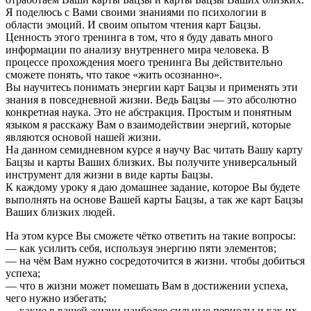
Я поделюсь с Вами своими знаниями по психологии в
области эмоций. И своим опытом чтения карт Бацзы.
Ценность этого тренинга в том, что я буду давать много
информации по анализу внутреннего мира человека. В
процессе прохождения моего тренинга Вы действительно
сможете понять, что такое «жить осознанно».
Вы научитесь понимать энергии карт Бацзы и применять эти
знания в повседневной жизни. Ведь Бацзы — это абсолютно
конкретная наука. Это не абстракция. Простым и понятным
языком я расскажу Вам о взаимодействии энергий, которые
являются основой нашей жизни.
На данном семидневном курсе я научу Вас читать Вашу карту
Бацзы и карты Ваших близких. Вы получите универсальный
инструмент для жизни в виде карты Бацзы.
К каждому уроку я даю домашнее задание, которое Вы будете
выполнять на основе Вашей карты Бацзы, а так же карт Бацзы
Ваших близких людей.
На этом курсе Вы сможете чётко ответить на такие вопросы:
— как усилить себя, используя энергию пяти элементов;
— на чём Вам нужно сосредоточится в жизни. чтобы добиться
успеха;
— что в жизни может помешать Вам в достижении успеха,
чего нужно избегать;
— какие в вашей жизни наиболее сильные периоды и как их