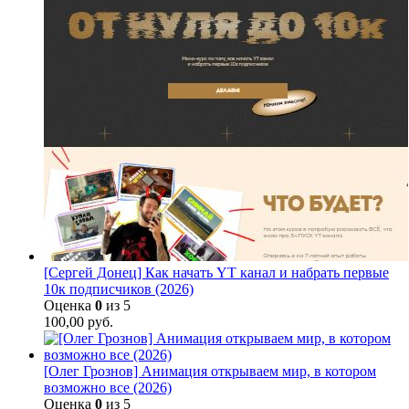
[Сергей Донец] Как начать YT канал и набрать первые
10к подписчиков (2026)
Оценка
0
из 5
100,00
руб.
[Олег Грознов] Анимация открываем мир, в котором
возможно все (2026)
Оценка
0
из 5