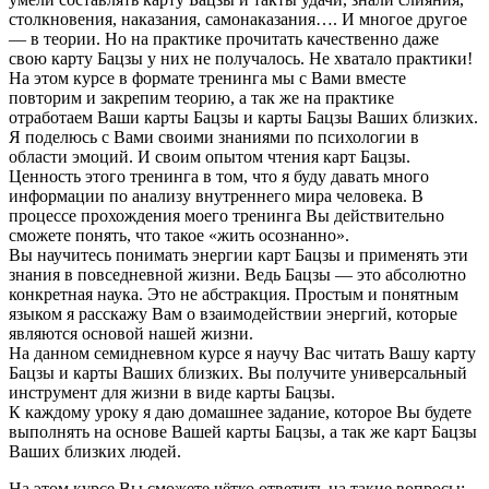
столкновения, наказания, самонаказания…. И многое другое
— в теории. Но на практике прочитать качественно даже
свою карту Бацзы у них не получалось. Не хватало практики!
На этом курсе в формате тренинга мы с Вами вместе
повторим и закрепим теорию, а так же на практике
отработаем Ваши карты Бацзы и карты Бацзы Ваших близких.
Я поделюсь с Вами своими знаниями по психологии в
области эмоций. И своим опытом чтения карт Бацзы.
Ценность этого тренинга в том, что я буду давать много
информации по анализу внутреннего мира человека. В
процессе прохождения моего тренинга Вы действительно
сможете понять, что такое «жить осознанно».
Вы научитесь понимать энергии карт Бацзы и применять эти
знания в повседневной жизни. Ведь Бацзы — это абсолютно
конкретная наука. Это не абстракция. Простым и понятным
языком я расскажу Вам о взаимодействии энергий, которые
являются основой нашей жизни.
На данном семидневном курсе я научу Вас читать Вашу карту
Бацзы и карты Ваших близких. Вы получите универсальный
инструмент для жизни в виде карты Бацзы.
К каждому уроку я даю домашнее задание, которое Вы будете
выполнять на основе Вашей карты Бацзы, а так же карт Бацзы
Ваших близких людей.
На этом курсе Вы сможете чётко ответить на такие вопросы: