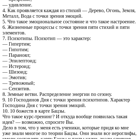
— удивление.
4. Как проявляется каждая из стихий — Дерево, Огонь, Земля,
Металл, Вода с точки зрения эмоций.
5. Что такое эмоциональное состояние и что такое настроение.
6. Жизненные процессы с точки зрения пяти стихий и пяти
элементов.
7. Психотипы. Психотип — это характер:
— Гипертим;
— Гипотим;
— Параноял;
— Эпилептоид;
— Истероид;
— Шизоид;
— Эмотив;
— Тревожный;
— Сензитив.
8. Земные ветви. Распределение энергии по сезону.
9. 10 Господинов Дня с точки зрения психотипов. Характер
Господина Дня с точки зрения эмоций.
10. 10 божеств в карте Бацзы.
Что такое курс-тренинг? И откуда вообще появилась такая
идея? — возможно, спросите Вы.
Дело в том, что у меня есть ученики, которые придя ко мне
уже знали многое по теории Бацзы. Они знали все иероглифы,
умели составлять карту Бацзы и такты удачи, знали слияния,