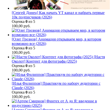
[Сергей Донец] Как начать YT канал и набрать первые
10к подписчиков (2026)
Оценка
0
из 5
100,00
руб.
[Олег Грознов] Анимация открываем мир, в котором
возможно все (2026)
Оценка
0
из 5
100,00
руб.
[Настя
Околот] Контент для фотографа (2025)
Оценка
0
из 5
100,00
руб.
[Илья Филиппов] Практикум по набору аудитории с
Claude (2026)
Оценка
0
из 5
100,00
руб.
[Артем Смирнов] Финтех от А до Я: введение в