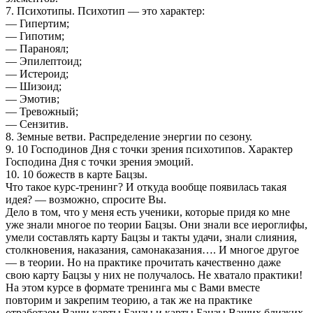
7. Психотипы. Психотип — это характер:
— Гипертим;
— Гипотим;
— Параноял;
— Эпилептоид;
— Истероид;
— Шизоид;
— Эмотив;
— Тревожный;
— Сензитив.
8. Земные ветви. Распределение энергии по сезону.
9. 10 Господинов Дня с точки зрения психотипов. Характер
Господина Дня с точки зрения эмоций.
10. 10 божеств в карте Бацзы.
Что такое курс-тренинг? И откуда вообще появилась такая
идея? — возможно, спросите Вы.
Дело в том, что у меня есть ученики, которые придя ко мне
уже знали многое по теории Бацзы. Они знали все иероглифы,
умели составлять карту Бацзы и такты удачи, знали слияния,
столкновения, наказания, самонаказания…. И многое другое
— в теории. Но на практике прочитать качественно даже
свою карту Бацзы у них не получалось. Не хватало практики!
На этом курсе в формате тренинга мы с Вами вместе
повторим и закрепим теорию, а так же на практике
отработаем Ваши карты Бацзы и карты Бацзы Ваших близких.