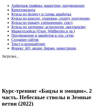
Арбитраж трафика, маркетинг, продвижение
Криптовалюта
Курсы по бизнесу и схемы заработка
Курсы по красоте, здоровью, спорту, похудению
Курсы по пикапу, соблазнению, сексу
Курсы по эзотерике, астрологии, оккультизму
Маркетплейсы (Озон, Wildberries и др.)
Продвижение и заработок в соц. сетях
Создание сайтов
Текст и копирайтинг
Форекс, БО, акции, биржи, инвестиции
Загрузка...
Увеличить
Курс-тренинг «Бацзы и эмоции». 2
часть. Небесные стволы и Земные
ветви (2022)