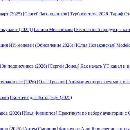
[Сергей Загородников] Турбосистема 2026. Тариф Ст
[Галина Мельникова] Бесплатный продукт, с кот
[Юлия Новаковская] Modelc
[Сергей Донец] Как начать YT канал и н
[Олег Грознов] Анимация открываем мир, в к
олот] Контент для фотографа (2025)
[Илья Филиппов] Практикум по набору аудитории с C
[Артем Смирнов] Финтех от А до Я: введение в инду