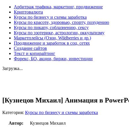
Арбитраж трафика, маркетинг, продвижение
Криптовалюта
Курсы по бизнесу и схемы заработка
Курсы по красоте, здоровью, спорту, похудению
Курсы по пикапу, соблазнению, сексу
Курсы по эзотерике, астрологии, оккультизму
Маркетплейсы (Озон, Wildberries и др.)
Продвижение и заработок в соц. сетях
Создание сайтов
Текст и копирайтинг
Форекс, БО, акции, биржи, инвестиции
Загрузка...
Увеличить
[Кузнецов Михаил] Анимация в PowerPoi
Категория:
Курсы по бизнесу и схемы заработка
Автор:
Кузнецов Михаил