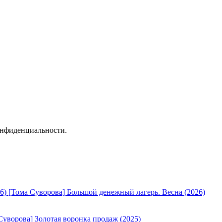
онфиденциальности.
[Тома Суворова] Большой денежный лагерь. Весна (2026)
Суворова] Золотая воронка продаж (2025)