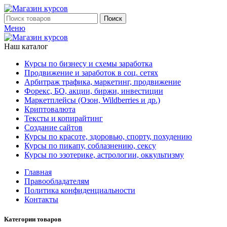
Поиск
Меню
Наш каталог
Курсы по бизнесу и схемы заработка
Продвижение и заработок в соц. сетях
Арбитраж трафика, маркетинг, продвижение
Форекс, БО, акции, биржи, инвестиции
Маркетплейсы (Озон, Wildberries и др.)
Криптовалюта
Тексты и копирайтинг
Создание сайтов
Курсы по красоте, здоровью, спорту, похудению
Курсы по пикапу, соблазнению, сексу
Курсы по эзотерике, астрологии, оккультизму
Главная
Правообладателям
Политика конфиденциальности
Контакты
Категории товаров