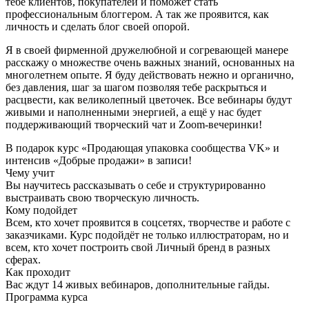
тебе клиентов, покупателей и поможет стать
профессиональным блоггером. А так же проявится, как
личность и сделать блог своей опорой.
Я в своей фирменной дружелюбной и согревающей манере
расскажу о множестве очень важных знаний, основанных на
многолетнем опыте. Я буду действовать нежно и органично,
без давления, шаг за шагом позволяя тебе раскрыться и
расцвести, как великолепный цветочек. Все вебинары будут
живыми и наполненными энергией, а ещё у нас будет
поддерживающий творческий чат и Zoom-вечеринки!
В подарок курс «Продающая упаковка сообщества VK» и
интенсив «Добрые продажи» в записи!
Чему учит
Вы научитесь рассказывать о себе и структурированно
выстраивать свою творческую личность.
Кому подойдет
Всем, кто хочет проявится в соцсетях, творчестве и работе с
заказчиками. Курс подойдёт не только иллюстраторам, но и
всем, кто хочет построить свой Личный бренд в разных
сферах.
Как проходит
Вас ждут 14 живых вебинаров, дополнительные гайды.
Программа курса