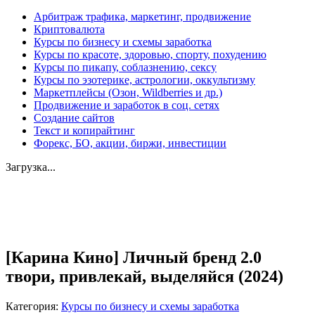
Арбитраж трафика, маркетинг, продвижение
Криптовалюта
Курсы по бизнесу и схемы заработка
Курсы по красоте, здоровью, спорту, похудению
Курсы по пикапу, соблазнению, сексу
Курсы по эзотерике, астрологии, оккультизму
Маркетплейсы (Озон, Wildberries и др.)
Продвижение и заработок в соц. сетях
Создание сайтов
Текст и копирайтинг
Форекс, БО, акции, биржи, инвестиции
Загрузка...
Увеличить
[Карина Кино] Личный бренд 2.0
твори, привлекай, выделяйся (2024)
Категория:
Курсы по бизнесу и схемы заработка