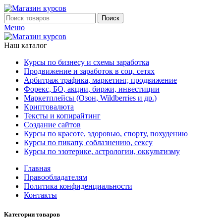
Поиск
Меню
Наш каталог
Курсы по бизнесу и схемы заработка
Продвижение и заработок в соц. сетях
Арбитраж трафика, маркетинг, продвижение
Форекс, БО, акции, биржи, инвестиции
Маркетплейсы (Озон, Wildberries и др.)
Криптовалюта
Тексты и копирайтинг
Создание сайтов
Курсы по красоте, здоровью, спорту, похудению
Курсы по пикапу, соблазнению, сексу
Курсы по эзотерике, астрологии, оккультизму
Главная
Правообладателям
Политика конфиденциальности
Контакты
Категории товаров