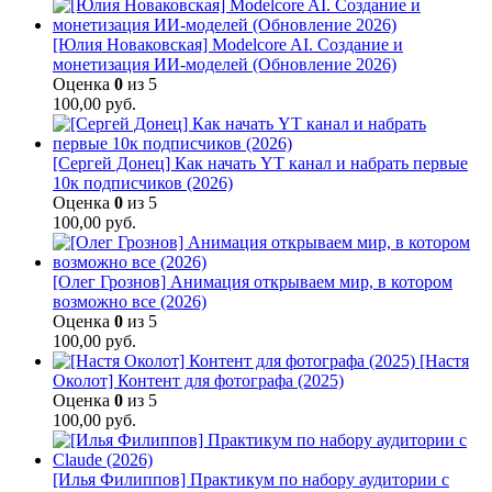
[Юлия Новаковская] Modelcore AI. Создание и
монетизация ИИ-моделей (Обновление 2026)
Оценка
0
из 5
100,00
руб.
[Сергей Донец] Как начать YT канал и набрать первые
10к подписчиков (2026)
Оценка
0
из 5
100,00
руб.
[Олег Грознов] Анимация открываем мир, в котором
возможно все (2026)
Оценка
0
из 5
100,00
руб.
[Настя
Околот] Контент для фотографа (2025)
Оценка
0
из 5
100,00
руб.
[Илья Филиппов] Практикум по набору аудитории с