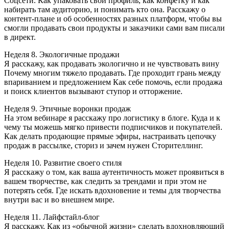
Соцсети. Как упаковать свой профиль, как конфетку и как
набирать там аудиторию, и понимать кто она. Расскажу о
контент-плане и об особенностях разных платформ, чтобы вы
смогли продавать свои продукты и заказчики сами вам писали
в директ.
Неделя 8. Экологичные продажи
Я расскажу, как продавать экологично и не чувствовать вину
Почему многим тяжело продавать. Где проходит грань между
впариванием и предложением Как себе помочь, если продажа
и поиск клиентов вызывают ступор и отторжение.
Неделя 9. Этичные воронки продаж
На этом вебинаре я расскажу про логистику в блоге. Куда и к
чему ты можешь мягко привести подписчиков и покупателей.
Как делать продающие прямые эфиры, настраивать цепочку
продаж в рассылке, сториз и зачем нужен Сторителлинг.
Неделя 10. Развитие своего стиля
Я расскажу о том, как ваша аутентичность может проявиться в
вашем творчестве, как следить за трендами и при этом не
потерять себя. Где искать вдохновение и темы для творчества
внутри вас и во внешнем мире.
Неделя 11. Лайфстайл-блог
Я расскажу, Как из «обычной жизни» сделать вдохновляющий