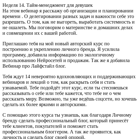
Неделя 14. Тайм-менеджмент для девушек
На этом вебинар я расскажу об организации и планировании
времени . О делегировании разных задач и важности себе это
разрешить. О том, как не выгореть, выработать системность и
не ошалеть. Мы поговорим о материнстве и домашних делах
и совмещении их с вашей работой.
Приглашаю тебя на мой новый авторский курс по
построению и укреплению личного бренда. Я усилила
программу, добавила информацию по экологичному
использованию Нейросетей и продажам. Так же я добавила
Вебинар про Лайфстайл блог.
Тебя ждут 14 невероятно вдохновляющих и поддерживающих
вебинаров и лекций о том, как раскрыть себя и стать
узнаваемой. Тебе подойдёт этот курс, если ты стесняешься
рассказывать о себе или тебе кажется, что тебе не о чем
рассказать миру. Возможно, ты уже ведёшь соцсети, но хочешь
сделать их более яркими и авторскими.
С помощью этого курса ты узнаешь, как благодаря Личному
бренду сделать профессиональный блог, который принесёт
тебе клиентов, покупателей и поможет стать
профессиональным блоггером. А так же проявится, как
личность и сделать блог своей опорой.