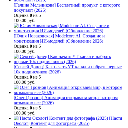
[Галина Мельникова] Бесплатный продукт, с которого
покупают (2025)
Оценка
0
из 5
100,00
руб.
[Юлия Новаковская] Modelcore AI. Создание и
монетизация ИИ-моделей (Обновление 2026)
Оценка
0
из 5
100,00
руб.
[Сергей Донец] Как начать YT канал и набрать первые
10к подписчиков (2026)
Оценка
0
из 5
100,00
руб.
[Олег Грознов] Анимация открываем мир, в котором
возможно все (2026)
Оценка
0
из 5
100,00
руб.
[Настя
Околот] Контент для фотографа (2025)