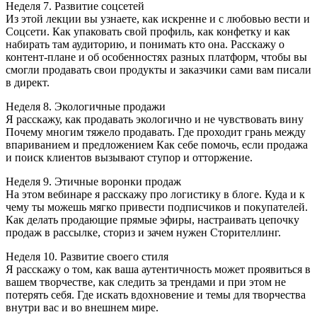
Неделя 7. Развитие соцсетей
Из этой лекции вы узнаете, как искренне и с любовью вести и
Соцсети. Как упаковать свой профиль, как конфетку и как
набирать там аудиторию, и понимать кто она. Расскажу о
контент-плане и об особенностях разных платформ, чтобы вы
смогли продавать свои продукты и заказчики сами вам писали
в директ.
Неделя 8. Экологичные продажи
Я расскажу, как продавать экологично и не чувствовать вину
Почему многим тяжело продавать. Где проходит грань между
впариванием и предложением Как себе помочь, если продажа
и поиск клиентов вызывают ступор и отторжение.
Неделя 9. Этичные воронки продаж
На этом вебинаре я расскажу про логистику в блоге. Куда и к
чему ты можешь мягко привести подписчиков и покупателей.
Как делать продающие прямые эфиры, настраивать цепочку
продаж в рассылке, сториз и зачем нужен Сторителлинг.
Неделя 10. Развитие своего стиля
Я расскажу о том, как ваша аутентичность может проявиться в
вашем творчестве, как следить за трендами и при этом не
потерять себя. Где искать вдохновение и темы для творчества
внутри вас и во внешнем мире.