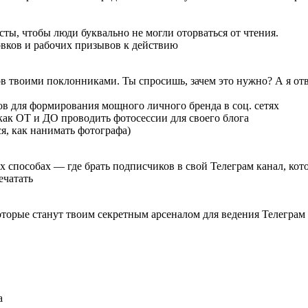
сты, чтобы люди буквально не могли оторваться от чтения.
вков и рабочих призывов к действию
ов твоими поклонниками. Ты спросишь, зачем это нужно? А я о
тов для формирования мощного личного бренда в соц. сетях
ак ОТ и ДО проводить фотосессии для своего блога
ся, как нанимать фотографа)
сех способах — где брать подписчиков в свой Телеграм канал, ко
ечатать
орые станут твоим секретным арсеналом для ведения Телеграм к
а