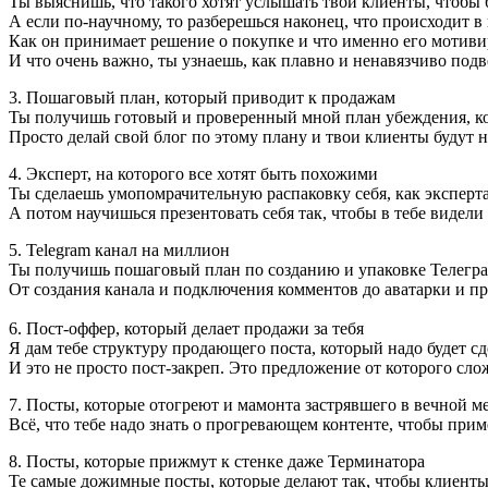
Ты выяснишь, что такого хотят услышать твои клиенты, чтобы
А если по-научному, то разберешься наконец, что происходит в 
Как он принимает решение о покупке и что именно его мотивир
‌И что очень важно, ты узнаешь, как плавно и ненавязчиво подв
3. Пошаговый план, который приводит к продажам
Ты получишь готовый и проверенный мной план убеждения, кото
Просто делай свой блог по этому плану и твои клиенты будут н
4. Эксперт, на которого все хотят быть похожими
Ты сделаешь умопомрачительную распаковку себя, как эксперта
А потом научишься презентовать себя так, чтобы в тебе видели
5. Telegram канал на миллион
Ты получишь пошаговый план по созданию и упаковке Телегра
От создания канала и подключения комментов до аватарки и п
6. Пост-оффер, который делает продажи за тебя
Я дам тебе структуру продающего поста, который надо будет сд
И это не просто пост-закреп. Это предложение от которого сло
7. Посты, которые отогреют и мамонта застрявшего в вечной м
Всё, что тебе надо знать о прогревающем контенте, чтобы при
8. Посты, которые прижмут к стенке даже Терминатора
Те самые дожимные посты, которые делают так, чтобы клиенты 