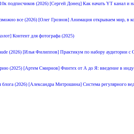
[Сергей Донец] Как начать YT канал и н
[Олег Грознов] Анимация открываем мир, в к
олот] Контент для фотографа (2025)
[Илья Филиппов] Практикум по набору аудитории с C
[Артем Смирнов] Финтех от А до Я: введение в инду
[Александра Митрошина] Система регулярного вед