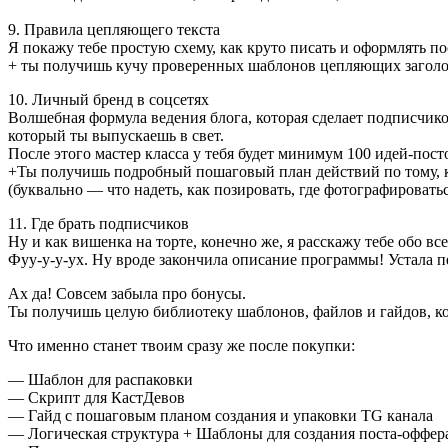
‌9. Правила цепляющего текста
Я покажу тебе простую схему, как круто писать и оформлять по
+ ты получишь кучу проверенных шаблонов цепляющих заголо
10. Личный бренд в соцсетях
Волшебная формула ведения блога, которая сделает подписчик
который ты выпускаешь в свет.
После этого мастер класса у тебя будет минимум 100 идей-пос
+Ты получишь подробный пошаговый план действий по тому, к
(буквально — что надеть, как позировать, где фотографировать
11. Где брать подписчиков
Ну и как вишенка на торте, конечно же, я расскажу тебе обо в
Фуу-у-у-ух. Ну вроде закончила описание программы! Устала п
Ах да! Совсем забыла про бонусы.
Ты получишь целую библиотеку шаблонов, файлов и гайдов, кот
Что именно станет твоим сразу же после покупки:
— Шаблон для распаковки
— Скрипт для КастДевов
— Гайд с пошаговым планом создания и упаковки TG канала
— Логическая структура + Шаблоны для создания поста-оффер