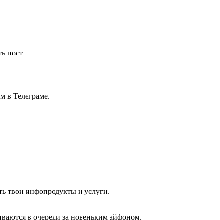
ь пост.
м в Телеграме.
ать твои инфопродукты и услуги.
иваются в очереди за новеньким айфоном.