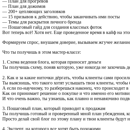
— План для прогревов
— План для дожимов
— 200+ цепляющих заголовков
— 15 призывов к действию, чтобы заканчивать ими посты
— Темы для раскрытия личного бренда
— Пошаговый гайд для создания классных фоток
Вот теперь всё! Хотя нет. Еще проведенное время в кайф на эт
Формируем спрос, внушаем доверие, вызываем жгучее желание
Что ты получишь в этом мастер-классе:
1. Схема ведения блога, которая приносит деньги
Ты получишь схему, поняв которую, уже никогда не захочешь де
2. Как и за какие ниточки дёргать, чтобы клиенты сами просил
Ты выяснишь, что такого хотят услышать твои клиенты, чтобы
А если по-научному, то разберешься наконец, что происходит в 
Как он принимает решение о покупке и что именно его мотивир
‌И что очень важно, ты узнаешь, как плавно и ненавязчиво подв
3. Пошаговый план, который приводит к продажам
Ты получишь готовый и проверенный мной план убеждения, кото
Просто делай свой блог по этому плану и твои клиенты будут н
4. Эксперт, на которого все хотят быть похожими