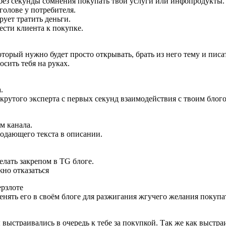
 без секунды сомнения покупать твои услуги или инфопродукты.
голове у потребителя.
ует тратить деньги.
ести клиента к покупке.
рый нужно будет просто открывать, брать из него тему и писат
осить тебя на руках.
.
 крутого эксперта с первых секунд взаимодействия с твоим блого
м канала.
родающего текста в описании.
елать закрепом в TG блоге.
жно отказаться
ерзлоте
менять его в своём блоге для разжигания жгучего желания покуп
выстраивались в очередь к тебе за покупкой. Так же как выстра