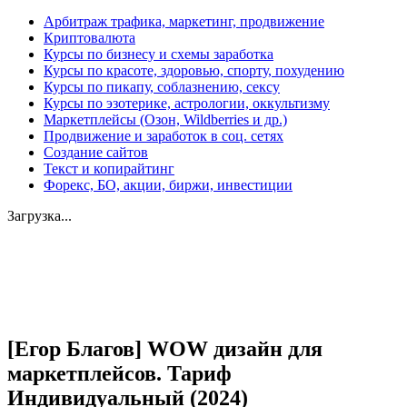
Арбитраж трафика, маркетинг, продвижение
Криптовалюта
Курсы по бизнесу и схемы заработка
Курсы по красоте, здоровью, спорту, похудению
Курсы по пикапу, соблазнению, сексу
Курсы по эзотерике, астрологии, оккультизму
Маркетплейсы (Озон, Wildberries и др.)
Продвижение и заработок в соц. сетях
Создание сайтов
Текст и копирайтинг
Форекс, БО, акции, биржи, инвестиции
Загрузка...
Увеличить
[Егор Благов] WOW дизайн для
маркетплейсов. Тариф
Индивидуальный (2024)