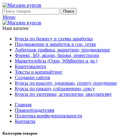
Поиск
Меню
Наш каталог
Курсы по бизнесу и схемы заработка
Продвижение и заработок в соц. сетях
Арбитраж трафика, маркетинг, продвижение
Форекс, БО, акции, биржи, инвестиции
Маркетплейсы (Озон, Wildberries и др.)
Криптовалюта
Тексты и копирайтинг
Создание сайтов
Курсы по красоте, здоровью, спорту, похудению
Курсы по пикапу, соблазнению, сексу
Курсы по эзотерике, астрологии, оккультизму
Главная
Правообладателям
Политика конфиденциальности
Контакты
Категории товаров