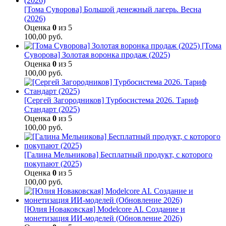
[Тома Суворова] Большой денежный лагерь. Весна
(2026)
Оценка
0
из 5
100,00
руб.
[Тома
Суворова] Золотая воронка продаж (2025)
Оценка
0
из 5
100,00
руб.
[Сергей Загородников] Турбосистема 2026. Тариф
Стандарт (2025)
Оценка
0
из 5
100,00
руб.
[Галина Мельникова] Бесплатный продукт, с которого
покупают (2025)
Оценка
0
из 5
100,00
руб.
[Юлия Новаковская] Modelcore AI. Создание и
монетизация ИИ-моделей (Обновление 2026)