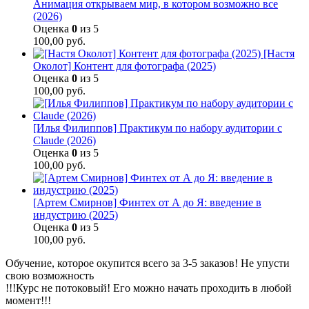
Анимация открываем мир, в котором возможно все
(2026)
Оценка
0
из 5
100,00
руб.
[Настя
Околот] Контент для фотографа (2025)
Оценка
0
из 5
100,00
руб.
[Илья Филиппов] Практикум по набору аудитории с
Claude (2026)
Оценка
0
из 5
100,00
руб.
[Артем Смирнов] Финтех от А до Я: введение в
индустрию (2025)
Оценка
0
из 5
100,00
руб.
Обучение, которое окупится всего за 3-5 заказов! Не упусти
свою возможность
!!!Курс не потоковый! Его можно начать проходить в любой
момент!!!