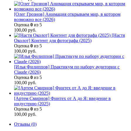
[Олег Грознов] Анимация открываем мир, в котором
возможно все (2026)
Оценка
0
из 5
100,00
руб.
[Настя
Околот] Контент для фотографа (2025)
Оценка
0
из 5
100,00
руб.
[Илья Филиппов] Практикум по набору аудитории с
Claude (2026)
Оценка
0
из 5
100,00
руб.
[Артем Смирнов] Финтех от А до Я: введение в
индустрию (2025)
Оценка
0
из 5
100,00
руб.
Отзывы (0)