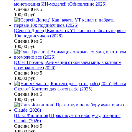
монетизация ИИ-моделей (Обновление 2026)
Оценка
0
из 5
100,00
руб.
[Сергей Донец] Как начать YT канал и набрать первые
10к подписчиков (2026)
Оценка
0
из 5
100,00
руб.
[Олег Грознов] Анимация открываем мир, в котором
возможно все (2026)
Оценка
0
из 5
100,00
руб.
[Настя
Околот] Контент для фотографа (2025)
Оценка
0
из 5
100,00
руб.
[Илья Филиппов] Практикум по набору аудитории с
Claude (2026)
Оценка
0
из 5
100,00
руб.