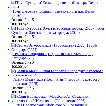
[Тома Суворова] Большой денежный лагерь. Весна
(2026)
Оценка
0
из 5
100,00
руб.
[Тома
Суворова] Золотая воронка продаж (2025)
Оценка
0
из 5
100,00
руб.
[Сергей Загородников] Турбосистема 2026. Тариф
Стандарт (2025)
Оценка
0
из 5
100,00
руб.
[Галина Мельникова] Бесплатный продукт, с которого
покупают (2025)
Оценка
0
из 5
100,00
руб.
[Юлия Новаковская] Modelcore AI. Создание и