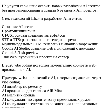
Не упусти свой шанс освоить навык разработки AI агентов
без программирования и создать 6 реальных AI проектов.
Стек технологий Школы разработки AI агентов.
Создание AI агентов
Промт-инжиниринг
UI/UX: основы создания интерфейсов
STT и TTS: распознавание и генерация речи
Мультимодальные LLM: генерация и анализ изображений
Google AI Studio: создание web-приложений с помощью
Gemini-3-flash-preview
TimeWeb: публикация проекта на сервер
В 2026 vibe coding позволяет моментально собирать web-
приложения с AI.
Примеры web-приложений с AI, которые создавались через
vibe coding.
AI дизайнер по ремонту
AI продажник для сервиса AIR Mira
AI аналитик бренда
AI консультант по строительству премиальных домов
AI консультант агентства по организации корпоративных