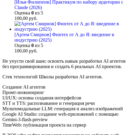
[Илья Филиппов] Практикум по набору аудитории с
Claude (2026)
Оценка
0
из 5
100,00
руб.
[Артем Смирнов] Финтех от А до Я: введение в
индустрию (2025)
Оценка
0
из 5
100,00
руб.
Не упусти свой шанс освоить навык разработки AI агентов
без программирования и создать 6 реальных AI проектов.
Стек технологий Школы разработки AI агентов.
Создание AI агентов
Промт-инжиниринг
UI/UX: основы создания интерфейсов
STT и TTS: распознавание и генерация речи
Мультимодальные LLM: генерация и анализ изображений
Google AI Studio: создание web-приложений с помощью
Gemini-3-flash-preview
TimeWeb: публикация проекта на сервер