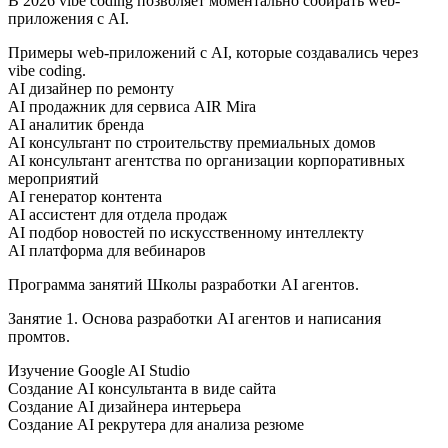
В 2026 vibe coding позволяет моментально собирать web-
приложения с AI.
Примеры web-приложений с AI, которые создавались через
vibe coding.
AI дизайнер по ремонту
AI продажник для сервиса AIR Mira
AI аналитик бренда
AI консультант по строительству премиальных домов
AI консультант агентства по организации корпоративных
мероприятий
AI генератор контента
AI ассистент для отдела продаж
AI подбор новостей по искусственному интеллекту
AI платформа для вебинаров
Программа занятий Школы разработки AI агентов.
Занятие 1. Основа разработки AI агентов и написания
промтов.
Изучение Google AI Studio
Создание AI консультанта в виде сайта
Создание AI дизайнера интерьера
Создание AI рекрутера для анализа резюме