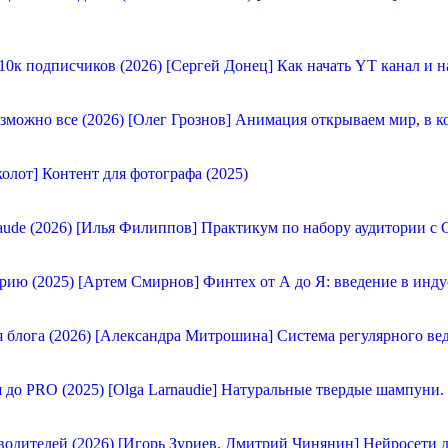
[Сергей Донец] Как начать YT канал и н
[Олег Грознов] Анимация открываем мир, в к
олот] Контент для фотографа (2025)
[Илья Филиппов] Практикум по набору аудитории с C
[Артем Смирнов] Финтех от А до Я: введение в инду
[Александра Митрошина] Система регулярного вед
[Olga Larnaudie] Натуральные твердые шампуни.
[Игорь Зуриев, Дмитрий Чинянин] Нейросети д