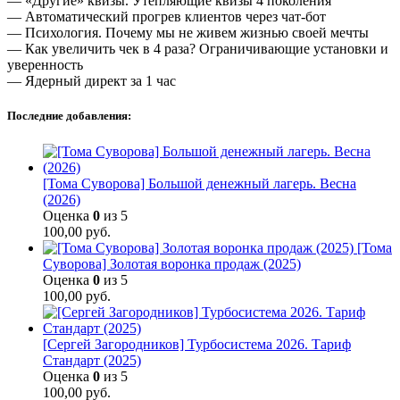
— «Другие» квизы. Утепляющие квизы 4 поколения
— Автоматический прогрев клиентов через чат-бот
— Психология. Почему мы не живем жизнью своей мечты
— Как увеличить чек в 4 раза? Ограничивающие установки и
уверенность
— Ядерный директ за 1 час
Последние добавления:
[Тома Суворова] Большой денежный лагерь. Весна
(2026)
Оценка
0
из 5
100,00
руб.
[Тома
Суворова] Золотая воронка продаж (2025)
Оценка
0
из 5
100,00
руб.
[Сергей Загородников] Турбосистема 2026. Тариф
Стандарт (2025)
Оценка
0
из 5
100,00
руб.