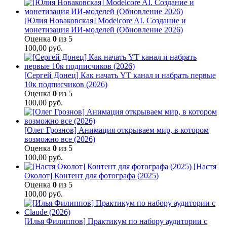
[Юлия Новаковская] Modelcore AI. Создание и
монетизация ИИ-моделей (Обновление 2026)
Оценка
0
из 5
100,00
руб.
[Сергей Донец] Как начать YT канал и набрать первые
10к подписчиков (2026)
Оценка
0
из 5
100,00
руб.
[Олег Грознов] Анимация открываем мир, в котором
возможно все (2026)
Оценка
0
из 5
100,00
руб.
[Настя
Околот] Контент для фотографа (2025)
Оценка
0
из 5
100,00
руб.
[Илья Филиппов] Практикум по набору аудитории с