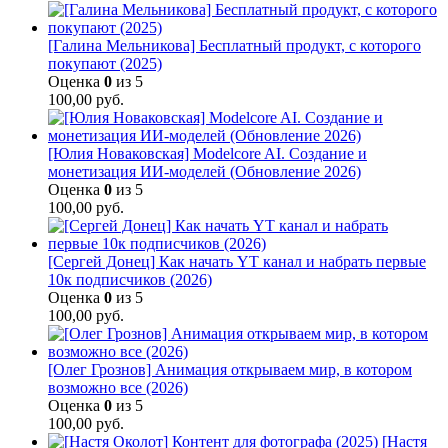
[Галина Мельникова] Бесплатный продукт, с которого
покупают (2025)
Оценка
0
из 5
100,00
руб.
[Юлия Новаковская] Modelcore AI. Создание и
монетизация ИИ-моделей (Обновление 2026)
Оценка
0
из 5
100,00
руб.
[Сергей Донец] Как начать YT канал и набрать первые
10к подписчиков (2026)
Оценка
0
из 5
100,00
руб.
[Олег Грознов] Анимация открываем мир, в котором
возможно все (2026)
Оценка
0
из 5
100,00
руб.
[Настя