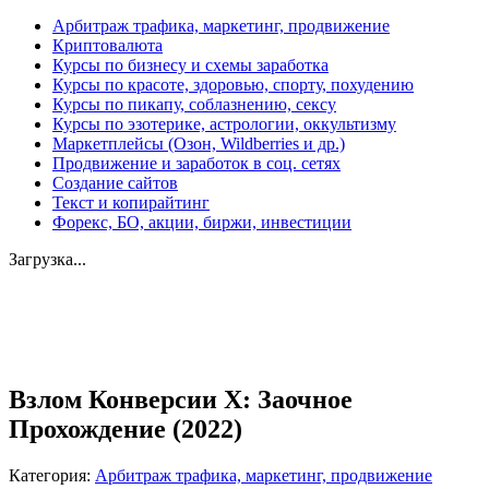
Арбитраж трафика, маркетинг, продвижение
Криптовалюта
Курсы по бизнесу и схемы заработка
Курсы по красоте, здоровью, спорту, похудению
Курсы по пикапу, соблазнению, сексу
Курсы по эзотерике, астрологии, оккультизму
Маркетплейсы (Озон, Wildberries и др.)
Продвижение и заработок в соц. сетях
Создание сайтов
Текст и копирайтинг
Форекс, БО, акции, биржи, инвестиции
Загрузка...
Увеличить
Взлом Конверсии Х: Заочное
Прохождение (2022)
Категория:
Арбитраж трафика, маркетинг, продвижение