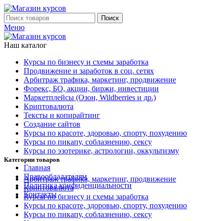
Поиск
Меню
Наш каталог
Курсы по бизнесу и схемы заработка
Продвижение и заработок в соц. сетях
Арбитраж трафика, маркетинг, продвижение
Форекс, БО, акции, биржи, инвестиции
Маркетплейсы (Озон, Wildberries и др.)
Криптовалюта
Тексты и копирайтинг
Создание сайтов
Курсы по красоте, здоровью, спорту, похудению
Курсы по пикапу, соблазнению, сексу
Курсы по эзотерике, астрологии, оккультизму
Категории товаров
Главная
Правообладателям
Арбитраж трафика, маркетинг, продвижение
Политика конфиденциальности
Криптовалюта
Контакты
Курсы по бизнесу и схемы заработка
Курсы по красоте, здоровью, спорту, похудению
Курсы по пикапу, соблазнению, сексу