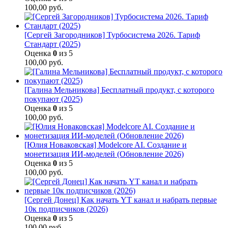
100,00
руб.
[Сергей Загородников] Турбосистема 2026. Тариф
Стандарт (2025)
Оценка
0
из 5
100,00
руб.
[Галина Мельникова] Бесплатный продукт, с которого
покупают (2025)
Оценка
0
из 5
100,00
руб.
[Юлия Новаковская] Modelcore AI. Создание и
монетизация ИИ-моделей (Обновление 2026)
Оценка
0
из 5
100,00
руб.
[Сергей Донец] Как начать YT канал и набрать первые
10к подписчиков (2026)
Оценка
0
из 5
100,00
руб.