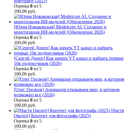
покупают (2025)
Оценка
0
из 5
100,00
руб.
[Юлия Новаковская] Modelcore AI. Создание и
монетизация ИИ-моделей (Обновление 2026)
Оценка
0
из 5
100,00
руб.
[Сергей Донец] Как начать YT канал и набрать первые
10к подписчиков (2026)
Оценка
0
из 5
100,00
руб.
[Олег Грознов] Анимация открываем мир, в котором
возможно все (2026)
Оценка
0
из 5
100,00
руб.
[Настя
Околот] Контент для фотографа (2025)
Оценка
0
из 5
100,00
руб.