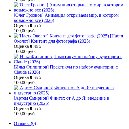
[Олег Грознов] Анимация открываем мир, в котором
возможно все (2026)
Оценка
0
из 5
100,00
руб.
[Настя
Околот] Контент для фотографа (2025)
Оценка
0
из 5
100,00
руб.
[Илья Филиппов] Практикум по набору аудитории с
Claude (2026)
Оценка
0
из 5
100,00
руб.
[Артем Смирнов] Финтех от А до Я: введение в
индустрию (2025)
Оценка
0
из 5
100,00
руб.
Отзывы (0)