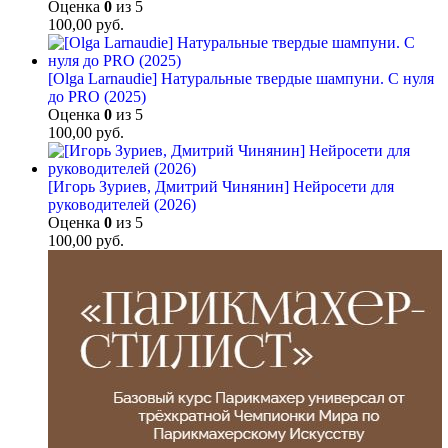
Оценка
0
из 5
100,00
руб.
[Olga Larnaudie] Натуральные твердые шампуни. С нуля
до PRO (2025)
Оценка
0
из 5
100,00
руб.
[Игорь Зуриев, Дмитрий Чинянин] Нейросети для
руководителей (2026)
Оценка
0
из 5
100,00
руб.