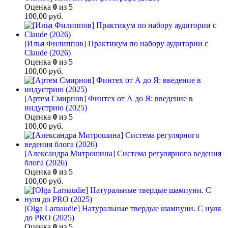
Оценка
0
из 5
100,00
руб.
[Илья Филиппов] Практикум по набору аудитории с
Claude (2026)
Оценка
0
из 5
100,00
руб.
[Артем Смирнов] Финтех от А до Я: введение в
индустрию (2025)
Оценка
0
из 5
100,00
руб.
[Александра Митрошина] Система регулярного ведения
блога (2026)
Оценка
0
из 5
100,00
руб.
[Olga Larnaudie] Натуральные твердые шампуни. С нуля
до PRO (2025)
Оценка
0
из 5