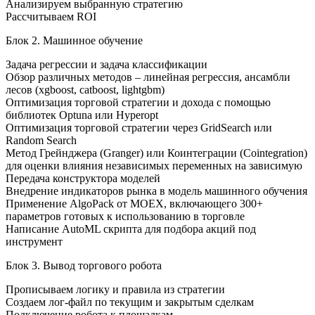
Анализируем выбранную стратегию
Рассчитываем ROI
Блок 2. Машинное обучение
Задача регрессии и задача классификации
Обзор различных методов – линейная регрессия, ансамбли
лесов (xgboost, catboost, lightgbm)
Оптимизация торговой стратегии и дохода с помощью
библиотек Optuna или Hyperopt
Оптимизация торговой стратегии через GridSearch или
Random Search
Метод Грейнджера (Granger) или Коинтеграции (Cointegration)
для оценки влияния независимых переменных на зависимую
Передача конструктора моделей
Внедрение индикаторов рынка в модель машинного обучения
Применение AlgoPack от MOEX, включающего 300+
параметров готовых к использованию в торговле
Написание AutoML скрипта для подбора акций под
инструмент
Блок 3. Вывод торгового робота
Прописываем логику и правила из стратегии
Создаем лог-файл по текущим и закрытым сделкам
Подключение робота к площадкам