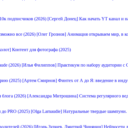
[Сергей Донец] Как начать YT канал и н
[Олег Грознов] Анимация открываем мир, в к
олот] Контент для фотографа (2025)
[Илья Филиппов] Практикум по набору аудитории с C
[Артем Смирнов] Финтех от А до Я: введение в инду
[Александра Митрошина] Система регулярного вед
[Olga Larnaudie] Натуральные твердые шампуни.
[Игорь Зуриев, Дмитрий Чинянин] Нейросети д