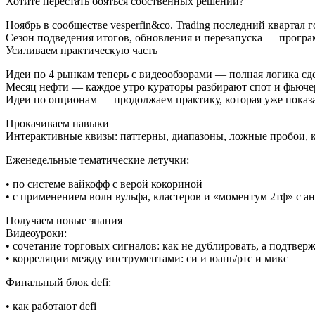
Хотите перестать бояться собственных решений?
Ноябрь в сообществе vesperfin&co. Trading последний квартал 
Сезон подведения итогов, обновления и перезапуска — програм
Усиливаем практическую часть
Идеи по 4 рынкам теперь с видеообзорами — полная логика сд
Месяц нефти — каждое утро кураторы разбирают спот и фьючер
Идеи по опционам — продолжаем практику, которая уже показа
Прокачиваем навыки
Интерактивные квизы: паттерны, диапазоны, ложные пробои, 
Еженедельные тематические летучки:
• по системе вайкофф с верой кокориной
• с применением волн вульфа, кластеров и «моментум 2тф» с 
Получаем новые знания
Видеоуроки:
• сочетание торговых сигналов: как не дублировать, а подтвер
• корреляции между инструментами: си и юань/ртс и микс
Финальный блок defi:
• как работают defi