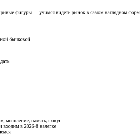
кривые фигуры — учимся видеть рынок в самом наглядном форм
анной бычковой
ждать
м, мышление, память, фокус
и входим в 2026-й налегке
яемся