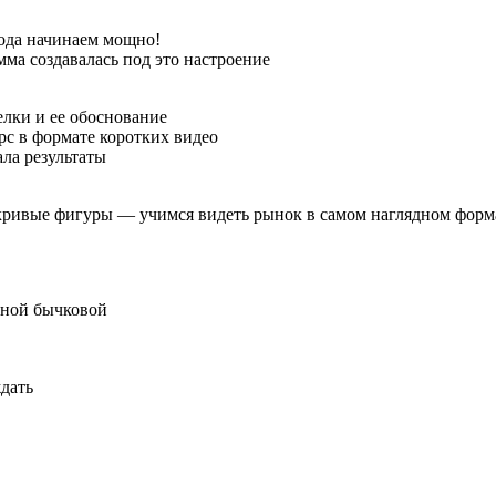
года начинаем мощно!
ма создавалась под это настроение
елки и ее обоснование
с в формате коротких видео
ла результаты
кривые фигуры — учимся видеть рынок в самом наглядном форм
анной бычковой
ждать