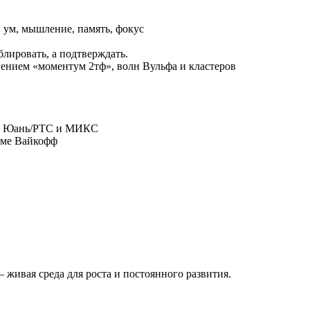
 ум, мышление, память, фокус
блировать, а подтверждать.
нением «моментум 2тф», волн Вульфа и кластеров
и и Юань/РТС и МИКС
теме Вайкофф
— живая среда для роста и постоянного развития.