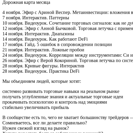
Дорожная карта месяца
4 ноября. Эфир c Ариной Веспер. Метаинвестиции: вложения в
7 ноября. Интерактив. Паттерны
10 ноября. Видеоурок. Сочетание торговых сигналов: как не ду
12 ноября. Эфир с Анной Бычковой. Торговая летучка с приме
14 ноября. Интерактив. Диапазоны
14 ноября. Видеоурок. Как работают DeFi
17 ноября. Гайд. 5 ошибок в сопровождении позиции
21 ноября. Интерактив. Ложные пробои
24 ноября. Видеоурок. Корреляции между инструментами: С
26 ноября. Эфир с Верой Кокориной. Торговая летучка по сис
28 ноября. Кривые фигуры. Интерактив
28 ноября. Видеоурок. Практика DeFi
Мы объединяем людей, которые хотят:
системно развивать торговые навыки на реальном рынке
получать углубленные знания и актуальные торговые идеи
прокачивать психологию и контроль над эмоциями
стабильно увеличивать прибыль
В сообществе есть то, чего не хватает большинству трейдеров 
Сомневаетесь, все ли делаете правильно?
Нужен свежий взгляд на рынок?