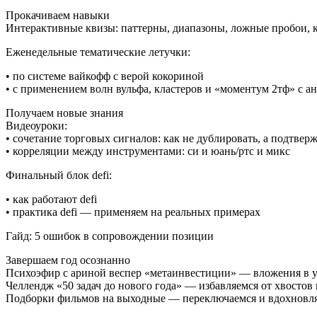
Прокачиваем навыки
Интерактивные квизы: паттерны, диапазоны, ложные пробои, 
Еженедельные тематические летучки:
• по системе вайкофф с верой кокориной
• с применением волн вульфа, кластеров и «моментум 2тф» с 
Получаем новые знания
Видеоуроки:
• сочетание торговых сигналов: как не дублировать, а подтвер
• корреляции между инструментами: си и юань/ртс и микс
Финальный блок defi:
• как работают defi
• практика defi — применяем на реальных примерах
Гайд: 5 ошибок в сопровождении позиции
Завершаем год осознанно
Психоэфир с ариной веспер «метаинвестиции» — вложения в у
Челлендж «50 задач до нового года» — избавляемся от хвостов 
Подборки фильмов на выходные — переключаемся и вдохновл