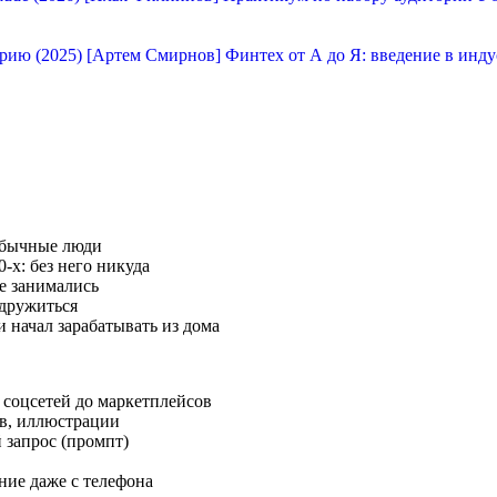
[Артем Смирнов] Финтех от А до Я: введение в инду
 обычные люди
-х: без него никуда
не занимались
одружиться
 начал зарабатывать из дома
 соцсетей до маркетплейсов
ов, иллюстрации
 запрос (промпт)
ние даже с телефона