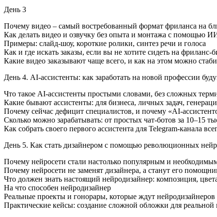
День 3
Почему видео – самый востребованный формат фриланса на б
Как делать видео и озвучку без опыта и монтажа с помощью И
Примеры: слайд-шоу, короткие ролики, синтез речи и голоса
Как и где искать заказы, если вы не хотите сидеть на фриланс-
Какие видео заказывают чаще всего, и как на этом можно стаб
День 4. AI-ассистенты: как заработать на новой профессии буд
Что такое AI-ассистенты простыми словами, без сложных терм
Какие бывают ассистенты: для бизнеса, личных задач, генерац
Почему сейчас дефицит специалистов, и почему «AI-ассистент
Сколько можно зарабатывать: от простых чат-ботов за 10–15 тыс
Как собрать своего первого ассистента для Telegram-канала все
День 5. Как стать дизайнером с помощью революционных нейр
Почему нейросети стали настолько популярным и необходимы
Почему нейросети не заменят дизайнера, а станут его помощни
Что должен знать настоящий нейродизайнер: композиция, цвет
На что способен нейродизайнер
Реальные проекты и гонорары, которые ждут нейродизайнеров
Практические кейсы: создание сложной обложки для реальной