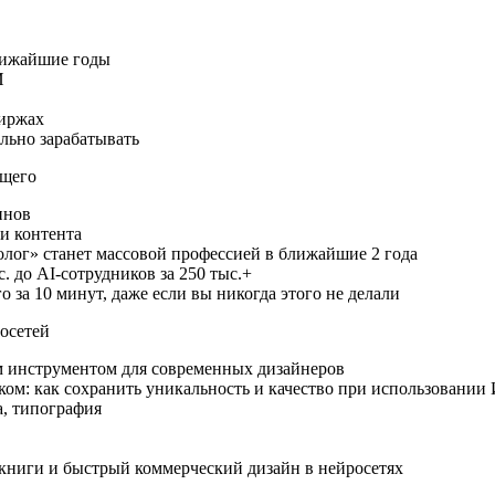
лижайшие годы
И
биржах
ильно зарабатывать
ущего
инов
ии контента
олог» станет массовой профессией в ближайшие 2 года
. до AI-сотрудников за 250 тыс.+
го за 10 минут, даже если вы никогда этого не делали
осетей
м инструментом для современных дизайнеров
ком: как сохранить уникальность и качество при использовании
а, типография
 книги и быстрый коммерческий дизайн в нейросетях