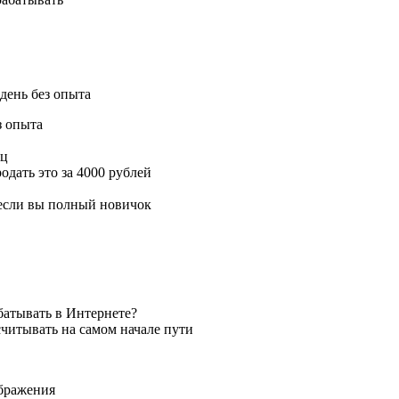
 день без опыта
з опыта
яц
родать это за 4000 рублей
 если вы полный новичок
батывать в Интернете?
считывать на самом начале пути
ображения