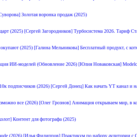
Суворова] Золотая воронка продаж (2025)
[Сергей Загородников] Турбосистема 2026. Тариф Ст
[Галина Мельникова] Бесплатный продукт, с кот
[Юлия Новаковская] Modelc
[Сергей Донец] Как начать YT канал и н
[Олег Грознов] Анимация открываем мир, в к
олот] Контент для фотографа (2025)
[Илья Филиппов] Практикум по набору аудитории с C