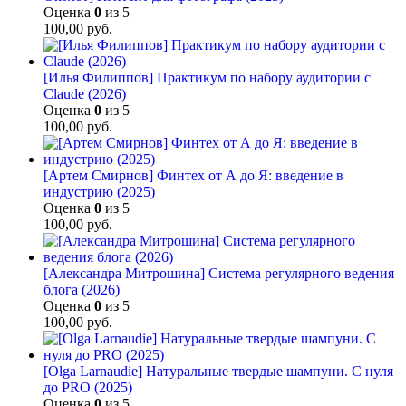
Оценка
0
из 5
100,00
руб.
[Илья Филиппов] Практикум по набору аудитории с
Claude (2026)
Оценка
0
из 5
100,00
руб.
[Артем Смирнов] Финтех от А до Я: введение в
индустрию (2025)
Оценка
0
из 5
100,00
руб.
[Александра Митрошина] Система регулярного ведения
блога (2026)
Оценка
0
из 5
100,00
руб.
[Olga Larnaudie] Натуральные твердые шампуни. С нуля
до PRO (2025)
Оценка
0
из 5