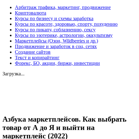
Арбитраж трафика, маркетинг, продвижение
Криптовалюта
Курсы по бизнесу и схемы заработка
Курсы по красоте, здоровью, спорту, похудению
Курсы по пикапу, соблазнению, сексу
Курсы по эзотерике, астрологии, оккультизму
Маркетплейсы (Озон, Wildberries и др.)
Продвижение и заработок в соц. сетях
Создание сайтов
Текст и копирайтинг
Форекс, БО, акции, биржи, инвестиции
Загрузка...
Увеличить
Азбука маркетплейсов. Как выбрать
товар от А до Я и выйти на
маркетплейс (2022)