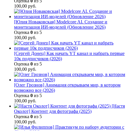
Оценка
0
из 5
100,00
руб.
[Юлия Новаковская] Modelcore AI. Создание и
монетизация ИИ-моделей (Обновление 2026)
Оценка
0
из 5
100,00
руб.
[Сергей Донец] Как начать YT канал и набрать первые
10к подписчиков (2026)
Оценка
0
из 5
100,00
руб.
[Олег Грознов] Анимация открываем мир, в котором
возможно все (2026)
Оценка
0
из 5
100,00
руб.
[Настя
Околот] Контент для фотографа (2025)
Оценка
0
из 5
100,00
руб.