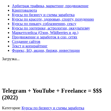
Арбитраж трафика, маркетинг, продвижение
Криптовалюта
Курсы по бизнесу и схемы заработка
Курсы по красоте, здоровью, спорту, похудению
Курсы по пикапу, соблазнению, сексу
Курсы по эзотерике, астрологии, оккультизму
Маркетплейсы (Озон, Wildberries и др.)
Продвижение и заработок в соц. сетях
Создание сайтов
Текст и копирайтинг
Форекс, БО, акции, биржи, инвестиции
Загрузка...
Увеличить
Telegram + YouTube + Freelance = $$$
(2022)
Категория:
Курсы по бизнесу и схемы заработка