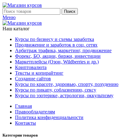
Поиск
Меню
Наш каталог
Курсы по бизнесу и схемы заработка
Продвижение и заработок в соц. сетях
Арбитраж трафика, маркетинг, продвижение
Форекс, БО, акции, биржи, инвестиции
Маркетплейсы (Озон, Wildberries и др.)
Криптовалюта
Тексты и копирайтинг
Создание сайтов
Курсы по красоте, здоровью, спорту, похудению
Курсы по пикапу, соблазнению, сексу
Курсы по эзотерике, астрологии, оккультизму
Главная
Правообладателям
Политика конфиденциальности
Контакты
Категории товаров