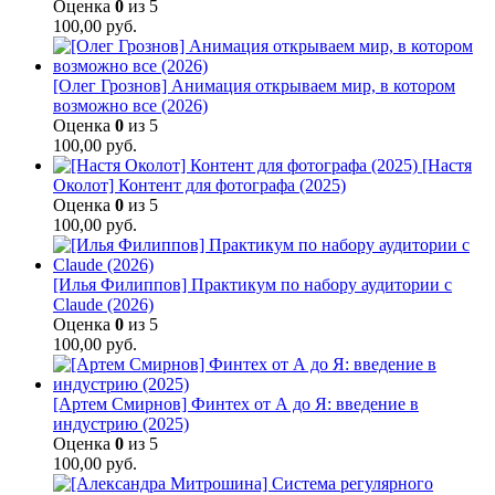
Оценка
0
из 5
100,00
руб.
[Олег Грознов] Анимация открываем мир, в котором
возможно все (2026)
Оценка
0
из 5
100,00
руб.
[Настя
Околот] Контент для фотографа (2025)
Оценка
0
из 5
100,00
руб.
[Илья Филиппов] Практикум по набору аудитории с
Claude (2026)
Оценка
0
из 5
100,00
руб.
[Артем Смирнов] Финтех от А до Я: введение в
индустрию (2025)
Оценка
0
из 5
100,00
руб.