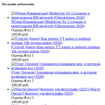
Последние добавления:
[Юлия Новаковская] Modelcore AI. Создание и
монетизация ИИ-моделей (Обновление 2026)
Оценка
0
из 5
100,00
руб.
[Сергей Донец] Как начать YT канал и набрать первые
10к подписчиков (2026)
Оценка
0
из 5
100,00
руб.
[Олег Грознов] Анимация открываем мир, в котором
возможно все (2026)
Оценка
0
из 5
100,00
руб.
[Настя
Околот] Контент для фотографа (2025)
Оценка
0
из 5
100,00
руб.