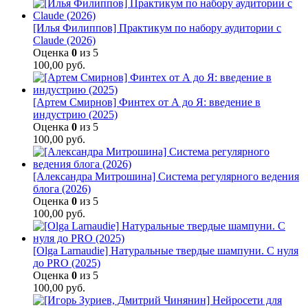
[Илья Филиппов] Практикум по набору аудитории с
Claude (2026)
Оценка
0
из 5
100,00
руб.
[Артем Смирнов] Финтех от А до Я: введение в
индустрию (2025)
Оценка
0
из 5
100,00
руб.
[Александра Митрошина] Система регулярного ведения
блога (2026)
Оценка
0
из 5
100,00
руб.
[Olga Larnaudie] Натуральные твердые шампуни. С нуля
до PRO (2025)
Оценка
0
из 5
100,00
руб.