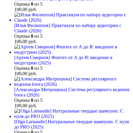
Оценка
0
из 5
100,00
руб.
[Илья Филиппов] Практикум по набору аудитории с
Claude (2026)
Оценка
0
из 5
100,00
руб.
[Артем Смирнов] Финтех от А до Я: введение в
индустрию (2025)
Оценка
0
из 5
100,00
руб.
[Александра Митрошина] Система регулярного ведения
блога (2026)
Оценка
0
из 5
100,00
руб.
[Olga Larnaudie] Натуральные твердые шампуни. С нуля
до PRO (2025)
Оценка
0
из 5