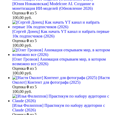
[Юлия Новаковская] Modelcore AI. Создание и
монетизация ИИ-моделей (Обновление 2026)
Оценка
0
из 5
100,00
руб.
[Сергей Донец] Как начать YT канал и набрать первые
10к подписчиков (2026)
Оценка
0
из 5
100,00
руб.
[Олег Грознов] Анимация открываем мир, в котором
возможно все (2026)
Оценка
0
из 5
100,00
руб.
[Настя
Околот] Контент для фотографа (2025)
Оценка
0
из 5
100,00
руб.
[Илья Филиппов] Практикум по набору аудитории с
Claude (2026)
Оценка
0
из 5