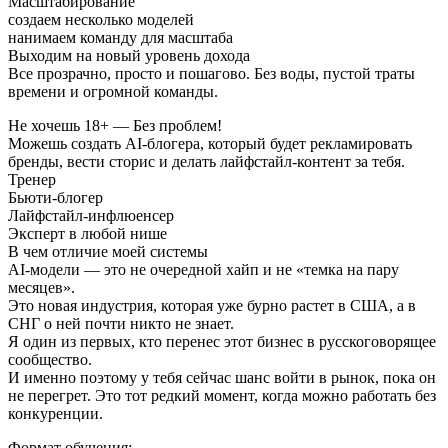
Масштабирование
создаем несколько моделей
нанимаем команду для масштаба
Выходим на новый уровень дохода
Все прозрачно, просто и пошагово. Без воды, пустой траты
времени и огромной команды.
Не хочешь 18+ — Без проблем!
Можешь создать AI-блогера, который будет рекламировать
бренды, вести сторис и делать лайфстайл-контент за тебя.
Тренер
Бьюти-блогер
Лайфстайл-инфлюенсер
Эксперт в любой нише
В чем отличие моей системы
AI-модели — это не очередной хайп и не «темка на пару
месяцев».
Это новая индустрия, которая уже бурно растет в США, а в
СНГ о ней почти никто не знает.
Я один из первых, кто перенес этот бизнес в русскоговорящее
сообщество.
И именно поэтому у тебя сейчас шанс войти в рынок, пока он
не перегрет. Это тот редкий момент, когда можно работать без
конкуренции.
Формат обучения: