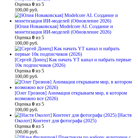
Оценка
0
из 5
100,00
руб.
[Юлия Новаковская] Modelcore AI. Создание и
монетизация ИИ-моделей (Обновление 2026)
Оценка
0
из 5
100,00
руб.
[Сергей Донец] Как начать YT канал и набрать первые
10к подписчиков (2026)
Оценка
0
из 5
100,00
руб.
[Олег Грознов] Анимация открываем мир, в котором
возможно все (2026)
Оценка
0
из 5
100,00
руб.
[Настя
Околот] Контент для фотографа (2025)
Оценка
0
из 5
100,00
руб.