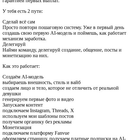
гарантией первых выплат.
У тебя есть 2 пути:
Сделай всё сам
Просто повтори пошаговую систему. Уже в первый день
создашь свою первую AI-модель и поймешь, как работает
механизм заработка.
Делегируй
Найми команду, делегируй создание, общение, посты и
монетизацию на них.
Как это работает:
Создаём AI-модель
выбираешь внешность, стиль и вайб
создаем лицо и тело, которое не отличить от реальной
девушки
генерируем первые фото и видео
Запускаем контент
подключаем Instagram, Threads, X
используем мои шаблоны постов
получаем органику без рекламы
Монетизация
подключаем платформу Fanvue
оформляем страницу, получаем платные подписки на AI-