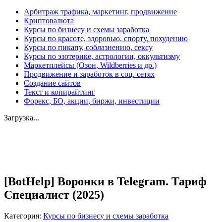
Арбитраж трафика, маркетинг, продвижение
Криптовалюта
Курсы по бизнесу и схемы заработка
Курсы по красоте, здоровью, спорту, похудению
Курсы по пикапу, соблазнению, сексу
Курсы по эзотерике, астрологии, оккультизму
Маркетплейсы (Озон, Wildberries и др.)
Продвижение и заработок в соц. сетях
Создание сайтов
Текст и копирайтинг
Форекс, БО, акции, биржи, инвестиции
Загрузка...
Увеличить
[BotHelp] Воронки в Telegram. Тариф
Специалист (2025)
Категория:
Курсы по бизнесу и схемы заработка