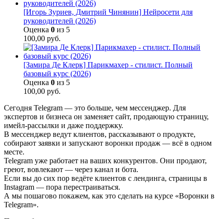
[Игорь Зуриев, Дмитрий Чинянин] Нейросети для
руководителей (2026)
Оценка
0
из 5
100,00
руб.
[Замира Де Клерк] Парикмахер - стилист. Полный
базовый курс (2026)
Оценка
0
из 5
100,00
руб.
Сегодня Telegram — это больше, чем мессенджер. Для
экспертов и бизнеса он заменяет сайт, продающую страницу,
имейл-раccылки и даже поддержку.
В мессенджер ведут клиентов, рассказывают о продукте,
собирают заявки и запускают воронки продаж — всё в одном
месте.
Telegram уже рабoтает на ваших конкурентов. Они продают,
греют, вовлекают — через канал и бота.
Если вы до сих пор ведёте клиентов с лендинга, страницы в
Instagram — пора перестраиваться.
А мы пошагово покажем, как это сделать на курсе «Воронки в
Telegram».