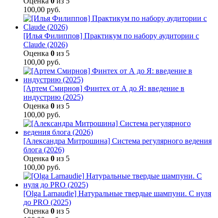
Оценка
0
из 5
100,00
руб.
[Илья Филиппов] Практикум по набору аудитории с
Claude (2026)
Оценка
0
из 5
100,00
руб.
[Артем Смирнов] Финтех от А до Я: введение в
индустрию (2025)
Оценка
0
из 5
100,00
руб.
[Александра Митрошина] Система регулярного ведения
блога (2026)
Оценка
0
из 5
100,00
руб.
[Olga Larnaudie] Натуральные твердые шампуни. С нуля
до PRO (2025)
Оценка
0
из 5