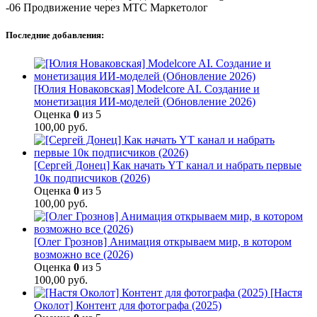
-06 Продвижение через МТС Маркетолог
Последние добавления:
[Юлия Новаковская] Modelcore AI. Создание и
монетизация ИИ-моделей (Обновление 2026)
Оценка
0
из 5
100,00
руб.
[Сергей Донец] Как начать YT канал и набрать первые
10к подписчиков (2026)
Оценка
0
из 5
100,00
руб.
[Олег Грознов] Анимация открываем мир, в котором
возможно все (2026)
Оценка
0
из 5
100,00
руб.
[Настя
Околот] Контент для фотографа (2025)