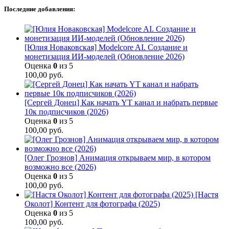
Последние добавления:
[Юлия Новаковская] Modelcore AI. Создание и
монетизация ИИ-моделей (Обновление 2026)
Оценка
0
из 5
100,00
руб.
[Сергей Донец] Как начать YT канал и набрать первые
10к подписчиков (2026)
Оценка
0
из 5
100,00
руб.
[Олег Грознов] Анимация открываем мир, в котором
возможно все (2026)
Оценка
0
из 5
100,00
руб.
[Настя
Околот] Контент для фотографа (2025)
Оценка
0
из 5
100,00
руб.