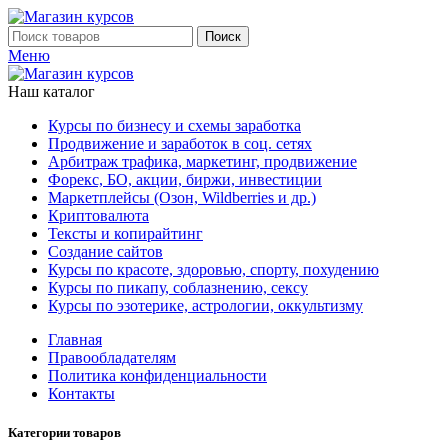
Поиск
Меню
Наш каталог
Курсы по бизнесу и схемы заработка
Продвижение и заработок в соц. сетях
Арбитраж трафика, маркетинг, продвижение
Форекс, БО, акции, биржи, инвестиции
Маркетплейсы (Озон, Wildberries и др.)
Криптовалюта
Тексты и копирайтинг
Создание сайтов
Курсы по красоте, здоровью, спорту, похудению
Курсы по пикапу, соблазнению, сексу
Курсы по эзотерике, астрологии, оккультизму
Главная
Правообладателям
Политика конфиденциальности
Контакты
Категории товаров