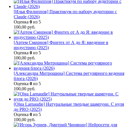
[Илья Филиппов] Практикум по набору аудитории с
Claude (2026)
Оценка
0
из 5
100,00
руб.
[Артем Смирнов] Финтех от А до Я: введение в
индустрию (2025)
Оценка
0
из 5
100,00
руб.
[Александра Митрошина] Система регулярного ведения
блога (2026)
Оценка
0
из 5
100,00
руб.
[Olga Larnaudie] Натуральные твердые шампуни. С нуля
до PRO (2025)
Оценка
0
из 5
100,00
руб.