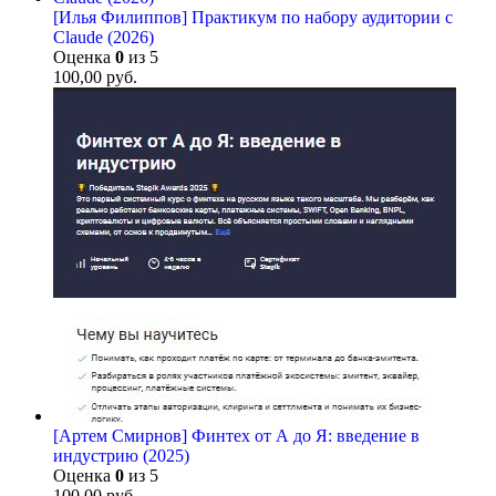
[Илья Филиппов] Практикум по набору аудитории с
Claude (2026)
Оценка
0
из 5
100,00
руб.
[Артем Смирнов] Финтех от А до Я: введение в
индустрию (2025)
Оценка
0
из 5
100,00
руб.