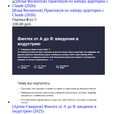
[Илья Филиппов] Практикум по набору аудитории с
Claude (2026)
Оценка
0
из 5
100,00
руб.
[Артем Смирнов] Финтех от А до Я: введение в
индустрию (2025)