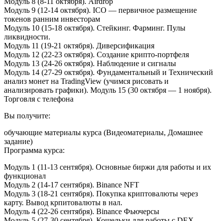
Модуль 8 (8-11 октября). Airdrop
Модуль 9 (12-14 октября). ICO — первичное размещение
токенов ранним инвесторам
Модуль 10 (15-18 октября). Стейкинг. Фарминг. Пулы
ликвидности.
Модуль 11 (19-21 октября). Диверсификация
Модуль 12 (22-23 октября). Создание крипто-портфеля
Модуль 13 (24-26 октября). Наблюдение и сигналы
Модуль 14 (27-29 октября). Фундаментальный и Технический
анализ монет на TradingView (учимся рисовать и
анализировать графики). Модуль 15 (30 октября — 1 ноября).
Торговля с телефона
Вы получите:
обучающие материалы курса (Видеоматериалы, Домашнее
задание)
Программа курса:
Модуль 1 (11-13 сентября). Основные биржи для работы и их
функционал
Модуль 2 (14-17 сентября). Binance NFT
Модуль 3 (18-21 сентября). Покупка криптовалюты через
карту. Вывод крпитовалюты в нал.
Модуль 4 (22-26 сентября). Binance Фьючерсы
Модуль 5 (27-30 сентября). Кошельки для работы с DEX