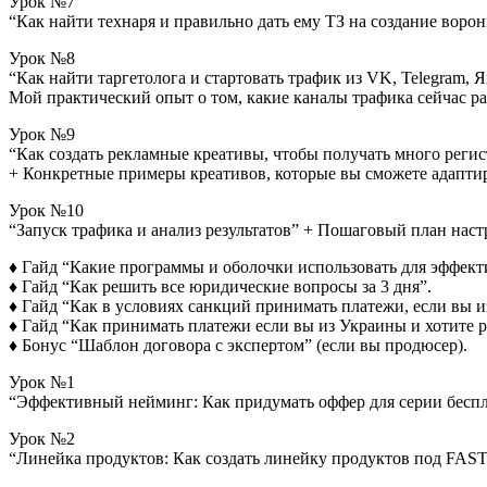
Урок №7
“Как найти технаря и правильно дать ему ТЗ на создание ворон
Урок №8
“Как найти таргетолога и стартовать трафик из VK, Telegram, Я
Мой практический опыт о том, какие каналы трафика сейчас ра
Урок №9
“Как создать рекламные креативы, чтобы получать много реги
+ Конкретные примеры креативов, которые вы сможете адапти
Урок №10
“Запуск трафика и анализ результатов” + Пошаговый план нас
♦ Гайд “Какие программы и оболочки использовать для эффект
♦ Гайд “Как решить все юридические вопросы за 3 дня”.
♦ Гайд “Как в условиях санкций принимать платежи, если вы из
♦ Гайд “Как принимать платежи если вы из Украины и хотите р
♦ Бонус “Шаблон договора с экспертом” (если вы продюсер).
Урок №1
“Эффективный нейминг: Как придумать оффер для серии беспла
Урок №2
“Линейка продуктов: Как создать линейку продуктов под FAST