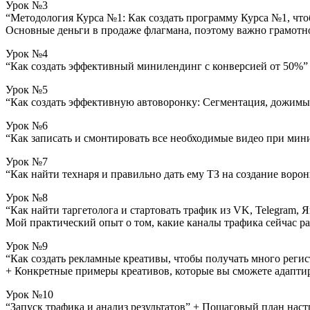
Урок №3
“Методология Курса №1: Как создать программу Курса №1, что
Основные деньги в продаже флагмана, поэтому важно грамотно
Урок №4
“Как создать эффективный минилендинг с конверсией от 50%”
Урок №5
“Как создать эффективную автоворонку: Сегментация, дожимы
Урок №6
“Как записать и смонтировать все необходимые видео при мин
Урок №7
“Как найти технаря и правильно дать ему ТЗ на создание ворон
Урок №8
“Как найти таргетолога и стартовать трафик из VK, Telegram, Я
Мой практический опыт о том, какие каналы трафика сейчас ра
Урок №9
“Как создать рекламные креативы, чтобы получать много реги
+ Конкретные примеры креативов, которые вы сможете адапти
Урок №10
“Запуск трафика и анализ результатов” + Пошаговый план нас