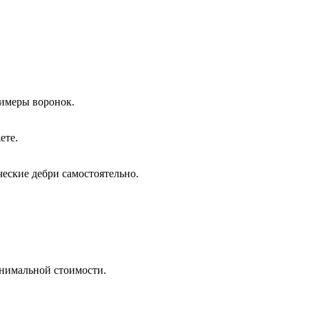
римеры воронок.
ете.
ческие дебри самостоятельно.
инимальной стоимости.