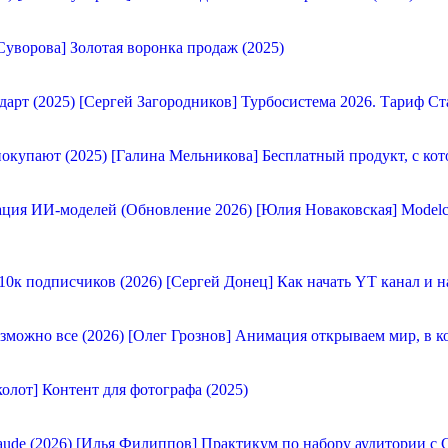
Суворова] Золотая воронка продаж (2025)
[Сергей Загородников] Турбосистема 2026. Тариф Ст
[Галина Мельникова] Бесплатный продукт, с кот
[Юлия Новаковская] Modelc
[Сергей Донец] Как начать YT канал и н
[Олег Грознов] Анимация открываем мир, в к
олот] Контент для фотографа (2025)
[Илья Филиппов] Практикум по набору аудитории с C