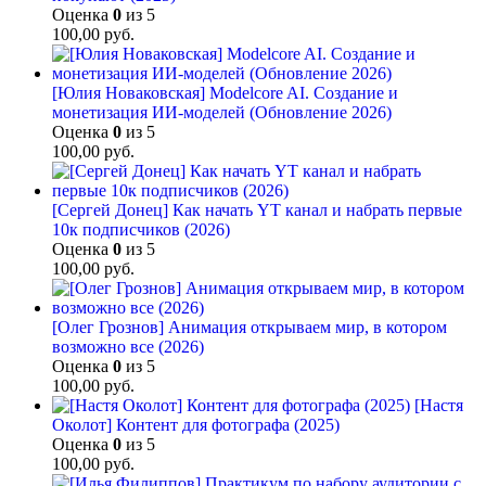
Оценка
0
из 5
100,00
руб.
[Юлия Новаковская] Modelcore AI. Создание и
монетизация ИИ-моделей (Обновление 2026)
Оценка
0
из 5
100,00
руб.
[Сергей Донец] Как начать YT канал и набрать первые
10к подписчиков (2026)
Оценка
0
из 5
100,00
руб.
[Олег Грознов] Анимация открываем мир, в котором
возможно все (2026)
Оценка
0
из 5
100,00
руб.
[Настя
Околот] Контент для фотографа (2025)
Оценка
0
из 5
100,00
руб.