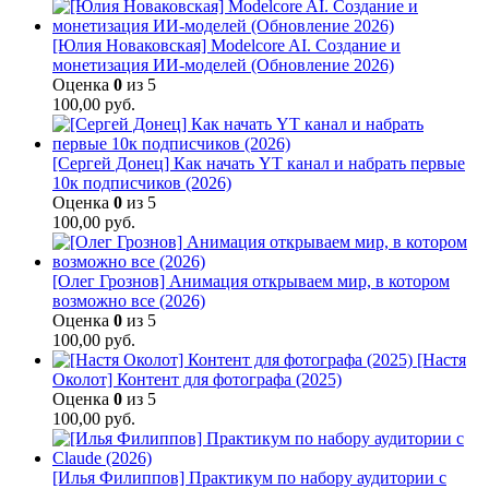
[Юлия Новаковская] Modelcore AI. Создание и
монетизация ИИ-моделей (Обновление 2026)
Оценка
0
из 5
100,00
руб.
[Сергей Донец] Как начать YT канал и набрать первые
10к подписчиков (2026)
Оценка
0
из 5
100,00
руб.
[Олег Грознов] Анимация открываем мир, в котором
возможно все (2026)
Оценка
0
из 5
100,00
руб.
[Настя
Околот] Контент для фотографа (2025)
Оценка
0
из 5
100,00
руб.
[Илья Филиппов] Практикум по набору аудитории с