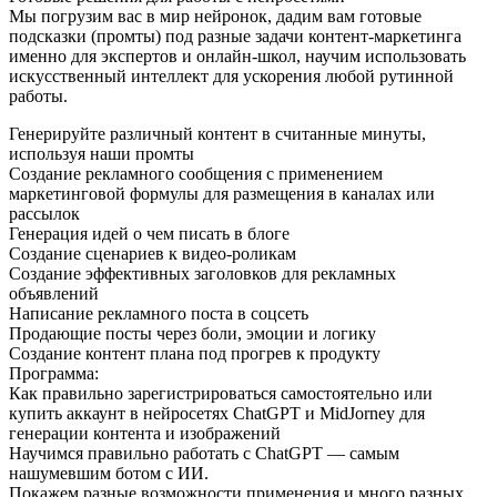
Мы погрузим вас в мир нейронок, дадим вам готовые
подсказки (промты) под разные задачи контент-маркетинга
именно для экспертов и онлайн-школ, научим использовать
искусственный интеллект для ускорения любой рутинной
работы.
Генерируйте различный контент в считанные минуты,
используя наши промты
Создание рекламного сообщения с применением
маркетинговой формулы для размещения в каналах или
рассылок
Генерация идей о чем писать в блоге
Создание сценариев к видео-роликам
Создание эффективных заголовков для рекламных
объявлений
Написание рекламного поста в соцсеть
Продающие посты через боли, эмоции и логику
Создание контент плана под прогрев к продукту
Программа:
Как правильно зарегистрироваться самостоятельно или
купить аккаунт в нейросетях ChatGPT и MidJorney для
генерации контента и изображений
Научимся правильно работать с ChatGPT — самым
нашумевшим ботом с ИИ.
Покажем разные возможности применения и много разных