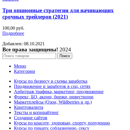
Три опционные стратегии для начинающих
срочных трейдеров (2021)
100,00
руб.
Подробнее
Добавлен: 08.10.2021
Все права защищены!
2024
Поиск
Меню
Категории
Курсы по бизнесу и схемы заработка
Продвижение и заработок в соц. сетях
Арбитраж трафика, маркетинг, продвижение
Форекс, БО, акции, биржи, инвестиции
Маркетплейсы (Озон, Wildberries и др.)
Криптовалюта
Тексты и копирайтинг
Создание сайтов
Курсы по красоте, здоровью, спорту, похудению
Курсы по пикапу, соблазнению, сексу