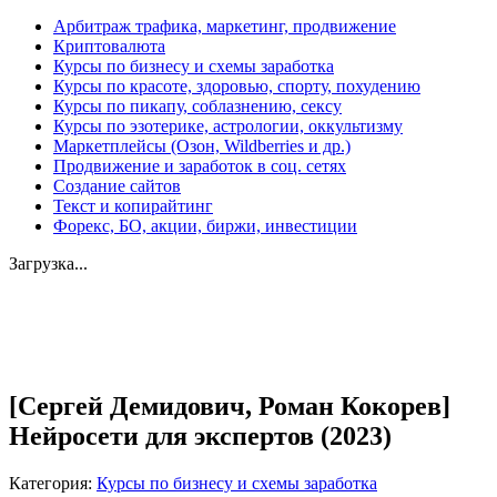
Арбитраж трафика, маркетинг, продвижение
Криптовалюта
Курсы по бизнесу и схемы заработка
Курсы по красоте, здоровью, спорту, похудению
Курсы по пикапу, соблазнению, сексу
Курсы по эзотерике, астрологии, оккультизму
Маркетплейсы (Озон, Wildberries и др.)
Продвижение и заработок в соц. сетях
Создание сайтов
Текст и копирайтинг
Форекс, БО, акции, биржи, инвестиции
Загрузка...
Увеличить
[Сергей Демидович, Роман Кокорев]
Нейросети для экспертов (2023)
Категория:
Курсы по бизнесу и схемы заработка