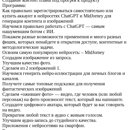
Создание контент плана под прогрев к продукту
Программа:
Как правильно зарегистрироваться самостоятельно или
купить аккаунт в нейросетях ChatGPT и MidJorney для
генерации контента и изображений
Научимся правильно работать с ChatGPT — самым
нашумевшим ботом с ИИ.
Покажем разные возможности применения и много разных
фишек, которых ненайдете в открытом доступе, контентные и
методологические задачи.
Освоим самую популярную нейросеть: – MidJorney
Создадим изображение из запроса.
Улучшим качество фото.
Сделаем из 2 изображений 1.
Научимся генерить нейро-иллюстрации для личных блогов и
каналов.
Получите самые топовые подсказки для получения
фантастических изображений
Сделаем «ожившее фото» — видео, где человек (или любой
персонаж) на фото произносит текст, который вы напишите.
Создадите цифрового аватара, который будет за вас говорить
на видео.
Превратим любой текст в аудио с живым голосом.
Улучшим аудио-запись до студийного качества.
Приложения с нейросетями на смартфон.