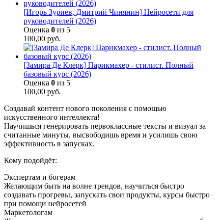
[Игорь Зуриев, Дмитрий Чинянин] Нейросети для
руководителей (2026)
Оценка
0
из 5
100,00
руб.
[Замира Де Клерк] Парикмахер - стилист. Полный
базовый курс (2026)
Оценка
0
из 5
100,00
руб.
Создавай контент нового поколения с помощью
искусственного интеллекта!
Научишься генерировать первоклассные тексты и визуал за
считанные минуты, высвободишь время и усилишь свою
эффективность в запусках.
Кому подойдёт:
Экспертам и богерам
Желающим быть на волне трендов, научиться быстро
создавать прогревы, запускать свои продукты, курсы быстро
при помощи нейросетей
Маркетологам