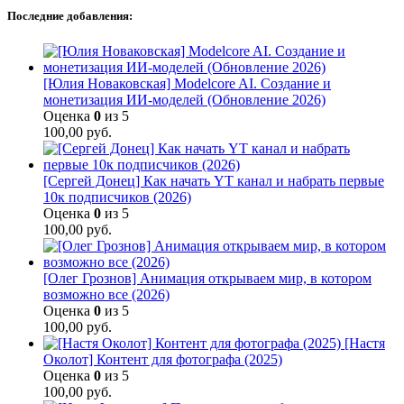
Последние добавления:
[Юлия Новаковская] Modelcore AI. Создание и
монетизация ИИ-моделей (Обновление 2026)
Оценка
0
из 5
100,00
руб.
[Сергей Донец] Как начать YT канал и набрать первые
10к подписчиков (2026)
Оценка
0
из 5
100,00
руб.
[Олег Грознов] Анимация открываем мир, в котором
возможно все (2026)
Оценка
0
из 5
100,00
руб.
[Настя
Околот] Контент для фотографа (2025)
Оценка
0
из 5
100,00
руб.