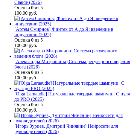
Claude (2026)
Оценка
0
из 5
100,00
руб.
[Артем Смирнов] Финтех от А до Я: введение в
индустрию (2025)
Оценка
0
из 5
100,00
руб.
[Александра Митрошина] Система регулярного ведения
блога (2026)
Оценка
0
из 5
100,00
руб.
[Olga Larnaudie] Натуральные твердые шампуни. С нуля
до PRO (2025)
Оценка
0
из 5
100,00
руб.
[Игорь Зуриев, Дмитрий Чинянин] Нейросети для
руководителей (2026)