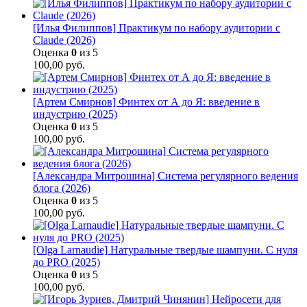
[Илья Филиппов] Практикум по набору аудитории с
Claude (2026)
Оценка
0
из 5
100,00
руб.
[Артем Смирнов] Финтех от А до Я: введение в
индустрию (2025)
Оценка
0
из 5
100,00
руб.
[Александра Митрошина] Система регулярного ведения
блога (2026)
Оценка
0
из 5
100,00
руб.
[Olga Larnaudie] Натуральные твердые шампуни. С нуля
до PRO (2025)
Оценка
0
из 5
100,00
руб.