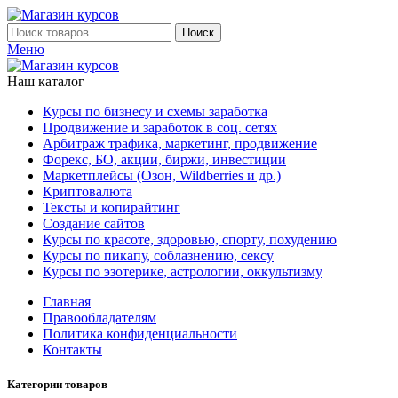
Поиск
Меню
Наш каталог
Курсы по бизнесу и схемы заработка
Продвижение и заработок в соц. сетях
Арбитраж трафика, маркетинг, продвижение
Форекс, БО, акции, биржи, инвестиции
Маркетплейсы (Озон, Wildberries и др.)
Криптовалюта
Тексты и копирайтинг
Создание сайтов
Курсы по красоте, здоровью, спорту, похудению
Курсы по пикапу, соблазнению, сексу
Курсы по эзотерике, астрологии, оккультизму
Главная
Правообладателям
Политика конфиденциальности
Контакты
Категории товаров