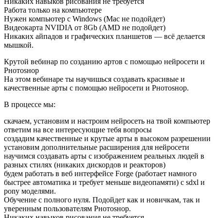
Никаких навыков рисования не требуется
Работа только на компьютере
Нужен компьютер с Windows (Mac не подойдет)
Видеокарта NVIDIA от 8Gb (AMD не подойдет)
Никаких айпадов и графических планшетов — всё делается
мышкой.
Крутой вебинар по созданию артов с помощью нейросети и
Pнотоsнор
На этом вебинаре ты научишься создавать красивые и
качественные арты с помощью нейросети и Pнотоsнор.
В процессе мы:
скачаем, установим и настроим нейросеть на твой компьютер
ответим на все интересующие тебя вопросы
создадим качественные и крутые арты в высоком разрешении
установим дополнительные расширения для нейросети
научимся создавать арты с изображением реальных людей в
разных стилях (никаких дискордов и реакторов)
будем работать в веб интерфейсе Forge (работает намного
быстрее автоматика и требует меньше видеопамяти) с sdxl и
pony моделями.
Обучение с полного нуля. Подойдет как и новичкам, так и
уверенным пользователям Pнотоsнор.
Никаких навыков рисования не требуется