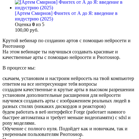
[Артем Смирнов] Финтех от А до Я: введение в
индустрию (2025)
Оценка
0
из 5
100,00
руб.
Крутой вебинар по созданию артов с помощью нейросети и
Pнотоsнор
На этом вебинаре ты научишься создавать красивые и
качественные арты с помощью нейросети и Pнотоsнор.
В процессе мы:
скачаем, установим и настроим нейросеть на твой компьютер
ответим на все интересующие тебя вопросы
создадим качественные и крутые арты в высоком разрешении
установим дополнительные расширения для нейросети
научимся создавать арты с изображением реальных людей в
разных стилях (никаких дискордов и реакторов)
будем работать в веб интерфейсе Forge (работает намного
быстрее автоматика и требует меньше видеопамяти) с sdxl и
pony моделями.
Обучение с полного нуля. Подойдет как и новичкам, так и
уверенным пользователям Pнотоsнор.