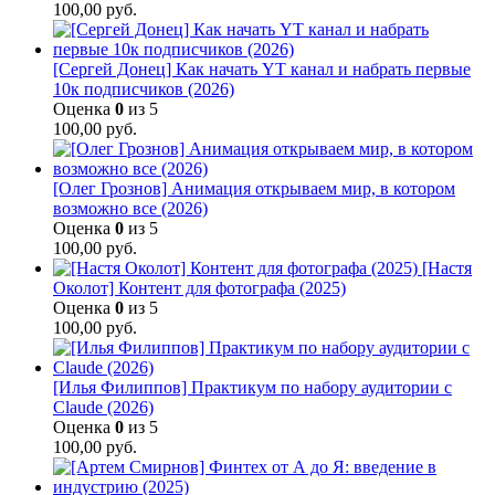
100,00
руб.
[Сергей Донец] Как начать YT канал и набрать первые
10к подписчиков (2026)
Оценка
0
из 5
100,00
руб.
[Олег Грознов] Анимация открываем мир, в котором
возможно все (2026)
Оценка
0
из 5
100,00
руб.
[Настя
Околот] Контент для фотографа (2025)
Оценка
0
из 5
100,00
руб.
[Илья Филиппов] Практикум по набору аудитории с
Claude (2026)
Оценка
0
из 5
100,00
руб.