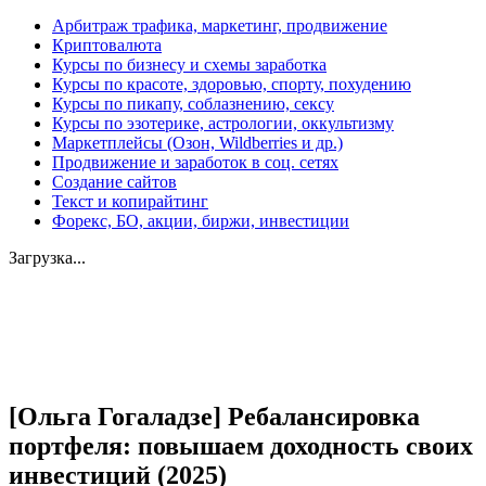
Арбитраж трафика, маркетинг, продвижение
Криптовалюта
Курсы по бизнесу и схемы заработка
Курсы по красоте, здоровью, спорту, похудению
Курсы по пикапу, соблазнению, сексу
Курсы по эзотерике, астрологии, оккультизму
Маркетплейсы (Озон, Wildberries и др.)
Продвижение и заработок в соц. сетях
Создание сайтов
Текст и копирайтинг
Форекс, БО, акции, биржи, инвестиции
Загрузка...
Увеличить
[Ольга Гогаладзе] Ребалансировка
портфеля: повышаем доходность своих
инвестиций (2025)