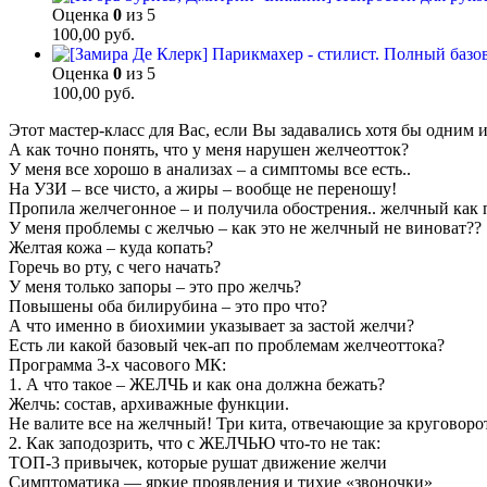
Оценка
0
из 5
100,00
руб.
Оценка
0
из 5
100,00
руб.
Этот мастер-класс для Вас, если Вы задавались хотя бы одним и
А как точно понять, что у меня нарушен желчеотток?
У меня все хорошо в анализах – а симптомы все есть..
На УЗИ – все чисто, а жиры – вообще не переношу!
Пропила желчегонное – и получила обострения.. желчный как п
У меня проблемы с желчью – как это не желчный не виноват??
Желтая кожа – куда копать?
Горечь во рту, с чего начать?
У меня только запоры – это про желчь?
Повышены оба билирубина – это про что?
А что именно в биохимии указывает за застой желчи?
Есть ли какой базовый чек-ап по проблемам желчеоттока?
Программа 3-х часового МК:
1. А что такое – ЖЕЛЧЬ и как она должна бежать?
Желчь: состав, архиважные функции.
Не валите все на желчный! Три кита, отвечающие за круговоро
2. Как заподозрить, что с ЖЕЛЧЬЮ что-то не так:
ТОП-3 привычек, которые рушат движение желчи
Симптоматика — яркие проявления и тихие «звоночки»