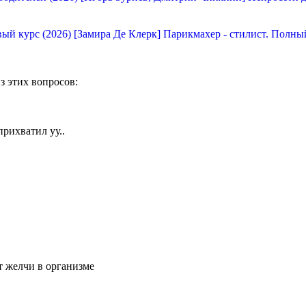
[Замира Де Клерк] Парикмахер - стилист. Полны
з этих вопросов:
рихватил уу..
т желчи в организме