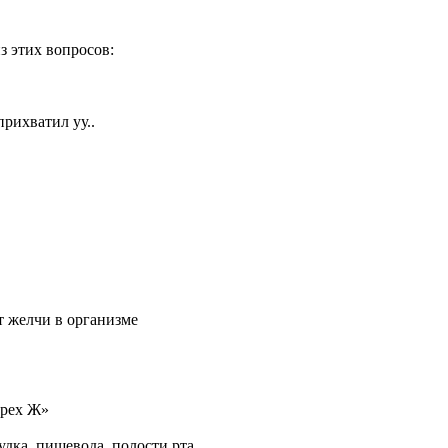
з этих вопросов:
рихватил уу..
т желчи в организме
трех Ж»
дка, пищевода, полости рта