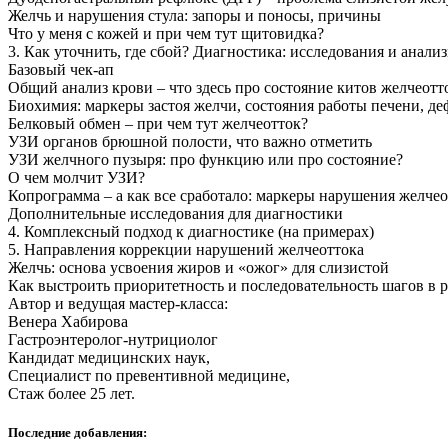
Желчь и нарушения стула: запоры и поносы, причины
Что у меня с кожей и при чем тут щитовидка?
3. Как уточнить, где сбой? Диагностика: исследования и анали
Базовый чек-ап
Общий анализ крови – что здесь про состояние китов желчеотт
Биохимия: маркеры застоя желчи, состояния работы печени, де
Белковый обмен – при чем тут желчеотток?
УЗИ органов брюшной полости, что важно отметить
УЗИ желчного пузыря: про функцию или про состояние?
О чем молчит УЗИ?
Копрограмма – а как все сработало: маркеры нарушения желчео
Дополнительные исследования для диагностики
4. Комплексный подход к диагностике (на примерах)
5. Направления коррекции нарушений желчеоттока
Желчь: основа усвоения жиров и «ожог» для слизистой
Как выстроить приоритетность и последовательность шагов в 
Автор и ведущая мастер-класса:
Венера Хабирова
Гастроэнтеролог-нутрициолог
Кандидат медицинских наук,
Специалист по превентивной медицине,
Стаж более 25 лет.
Последние добавления: