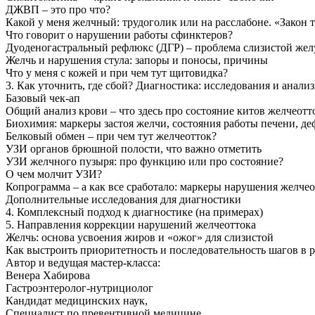
ДЖВП – это про что?
Какой у меня желчный: трудоголик или на расслабоне. «Закон 
Что говорит о нарушении работы сфинктеров?
Дуоденогастральный рефлюкс (ДГР) – проблема слизистой желу
Желчь и нарушения стула: запоры и поносы, причины
Что у меня с кожей и при чем тут щитовидка?
3. Как уточнить, где сбой? Диагностика: исследования и анали
Базовый чек-ап
Общий анализ крови – что здесь про состояние китов желчеотт
Биохимия: маркеры застоя желчи, состояния работы печени, де
Белковый обмен – при чем тут желчеотток?
УЗИ органов брюшной полости, что важно отметить
УЗИ желчного пузыря: про функцию или про состояние?
О чем молчит УЗИ?
Копрограмма – а как все сработало: маркеры нарушения желчео
Дополнительные исследования для диагностики
4. Комплексный подход к диагностике (на примерах)
5. Направления коррекции нарушений желчеоттока
Желчь: основа усвоения жиров и «ожог» для слизистой
Как выстроить приоритетность и последовательность шагов в 
Автор и ведущая мастер-класса:
Венера Хабирова
Гастроэнтеролог-нутрициолог
Кандидат медицинских наук,
Специалист по превентивной медицине,