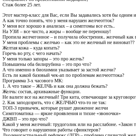
Стаж более 25 лет.
Этот мастер-класс для Вас, если Вы задавались хотя бы одним и
А как точно понять, что у меня нарушен желчеотток?
У меня все хорошо в анализах – а симптомы все есть..
На УЗИ – все чисто, а жиры – вообще не переношу!
Пропила желчегонное – и получила обострения.. желчный как п
У меня проблемы с желчью – как это не желчный не виноват??
Желтая кожа – куда копать?
Горечь во рту, с чего начать?
У меня только запоры – это про желчь?
Повышены оба билирубина – это про что?
А что именно в биохимии указывает за застой желчи?
Есть ли какой базовый чек-ап по проблемам желчеоттока?
Программа 3-х часового МК:
1. А что такое – ЖЕЛЧЬ и как она должна бежать?
Желчь: состав, архиважные функции.
Не валите все на желчный! Три кита, отвечающие за круговоро
2. Как заподозрить, что с ЖЕЛЧЬЮ что-то не так:
ТОП-3 привычек, которые рушат движение желчи
Симптоматика — яркие проявления и тихие «звоночки»
ДЖВП – это про что?
Какой у меня желчный: трудоголик или на расслабоне. «Закон 
Что говорит о нарушении работы сфинктеров?
Дуоденогастральный рефлюкс (ДГР) – проблема слизистой желу