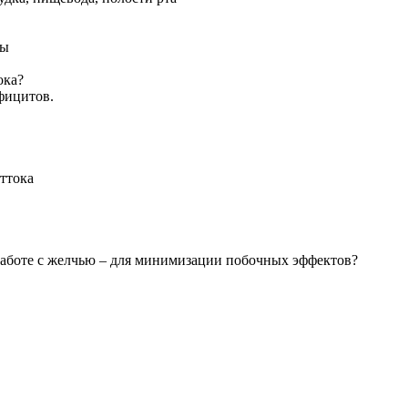
зы
ока?
фицитов.
ттока
работе с желчью – для минимизации побочных эффектов?