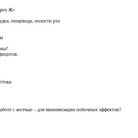
трех Ж»
дка, пищевода, полости рта
зы
ока?
фицитов.
ттока
работе с желчью – для минимизации побочных эффектов?