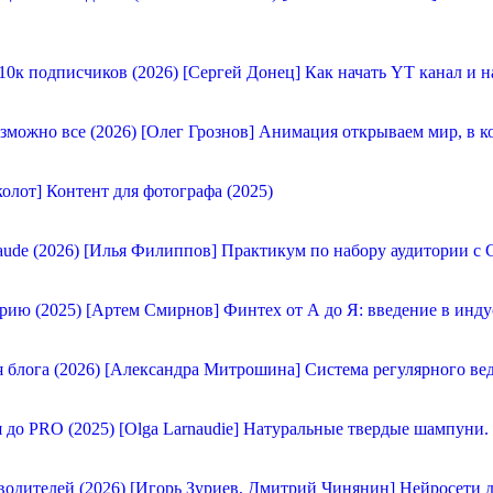
[Сергей Донец] Как начать YT канал и н
[Олег Грознов] Анимация открываем мир, в к
олот] Контент для фотографа (2025)
[Илья Филиппов] Практикум по набору аудитории с C
[Артем Смирнов] Финтех от А до Я: введение в инду
[Александра Митрошина] Система регулярного вед
[Olga Larnaudie] Натуральные твердые шампуни.
[Игорь Зуриев, Дмитрий Чинянин] Нейросети д