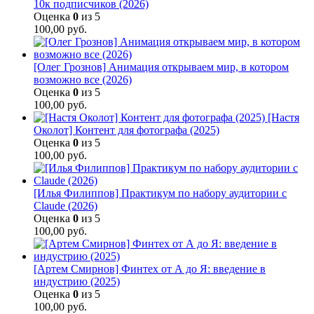
10к подписчиков (2026)
Оценка
0
из 5
100,00
руб.
[Олег Грознов] Анимация открываем мир, в котором
возможно все (2026)
Оценка
0
из 5
100,00
руб.
[Настя
Околот] Контент для фотографа (2025)
Оценка
0
из 5
100,00
руб.
[Илья Филиппов] Практикум по набору аудитории с
Claude (2026)
Оценка
0
из 5
100,00
руб.
[Артем Смирнов] Финтех от А до Я: введение в
индустрию (2025)
Оценка
0
из 5
100,00
руб.