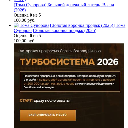
[Тома Суворова] Большой денежный лагерь. Весна
(2026)
Оценка
0
из 5
100,00
руб.
[Тома
Суворова] Золотая воронка продаж (2025)
Оценка
0
из 5
100,00
руб.