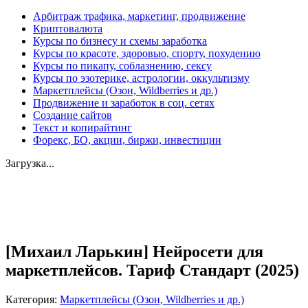
Арбитраж трафика, маркетинг, продвижение
Криптовалюта
Курсы по бизнесу и схемы заработка
Курсы по красоте, здоровью, спорту, похудению
Курсы по пикапу, соблазнению, сексу
Курсы по эзотерике, астрологии, оккультизму
Маркетплейсы (Озон, Wildberries и др.)
Продвижение и заработок в соц. сетях
Создание сайтов
Текст и копирайтинг
Форекс, БО, акции, биржи, инвестиции
Загрузка...
Увеличить
[Михаил Ларькин] Нейросети для
маркетплейсов. Тариф Стандарт (2025)
Категория:
Маркетплейсы (Озон, Wildberries и др.)