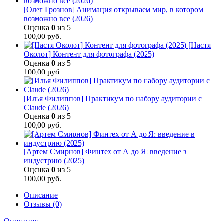
[Олег Грознов] Анимация открываем мир, в котором
возможно все (2026)
Оценка
0
из 5
100,00
руб.
[Настя
Околот] Контент для фотографа (2025)
Оценка
0
из 5
100,00
руб.
[Илья Филиппов] Практикум по набору аудитории с
Claude (2026)
Оценка
0
из 5
100,00
руб.
[Артем Смирнов] Финтех от А до Я: введение в
индустрию (2025)
Оценка
0
из 5
100,00
руб.
Описание
Отзывы (0)
Описание