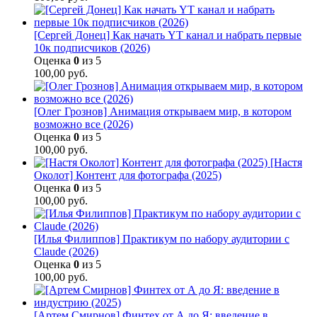
[Сергей Донец] Как начать YT канал и набрать первые
10к подписчиков (2026)
Оценка
0
из 5
100,00
руб.
[Олег Грознов] Анимация открываем мир, в котором
возможно все (2026)
Оценка
0
из 5
100,00
руб.
[Настя
Околот] Контент для фотографа (2025)
Оценка
0
из 5
100,00
руб.
[Илья Филиппов] Практикум по набору аудитории с
Claude (2026)
Оценка
0
из 5
100,00
руб.
[Артем Смирнов] Финтех от А до Я: введение в