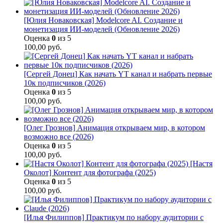
[Юлия Новаковская] Modelcore AI. Создание и
монетизация ИИ-моделей (Обновление 2026)
Оценка
0
из 5
100,00
руб.
[Сергей Донец] Как начать YT канал и набрать первые
10к подписчиков (2026)
Оценка
0
из 5
100,00
руб.
[Олег Грознов] Анимация открываем мир, в котором
возможно все (2026)
Оценка
0
из 5
100,00
руб.
[Настя
Околот] Контент для фотографа (2025)
Оценка
0
из 5
100,00
руб.
[Илья Филиппов] Практикум по набору аудитории с