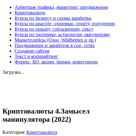
Арбитраж трафика, маркетинг, продвижение
Криптовалюта
Курсы по бизнесу и схемы заработка
Курсы по красоте, здоровью, спорту, похудению
Курсы по пикапу, соблазнению, сексу
Курсы по эзотерике, астрологии, оккультизму
Маркетплейсы (Озон, Wildberries и др.)
Продвижение и заработок в соц. сетях
Создание сайтов
Текст и копирайтинг
Форекс, БО, акции, биржи, инвестиции
Загрузка...
Увеличить
Криптовалюты 4.Замысел
манипулятора (2022)
Категория:
Криптовалюта