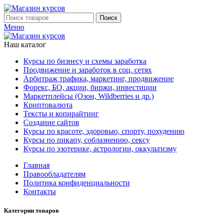
Поиск
Меню
Наш каталог
Курсы по бизнесу и схемы заработка
Продвижение и заработок в соц. сетях
Арбитраж трафика, маркетинг, продвижение
Форекс, БО, акции, биржи, инвестиции
Маркетплейсы (Озон, Wildberries и др.)
Криптовалюта
Тексты и копирайтинг
Создание сайтов
Курсы по красоте, здоровью, спорту, похудению
Курсы по пикапу, соблазнению, сексу
Курсы по эзотерике, астрологии, оккультизму
Главная
Правообладателям
Политика конфиденциальности
Контакты
Категории товаров