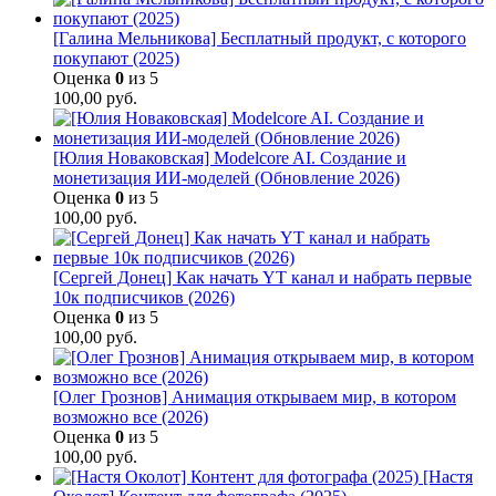
[Галина Мельникова] Бесплатный продукт, с которого
покупают (2025)
Оценка
0
из 5
100,00
руб.
[Юлия Новаковская] Modelcore AI. Создание и
монетизация ИИ-моделей (Обновление 2026)
Оценка
0
из 5
100,00
руб.
[Сергей Донец] Как начать YT канал и набрать первые
10к подписчиков (2026)
Оценка
0
из 5
100,00
руб.
[Олег Грознов] Анимация открываем мир, в котором
возможно все (2026)
Оценка
0
из 5
100,00
руб.
[Настя