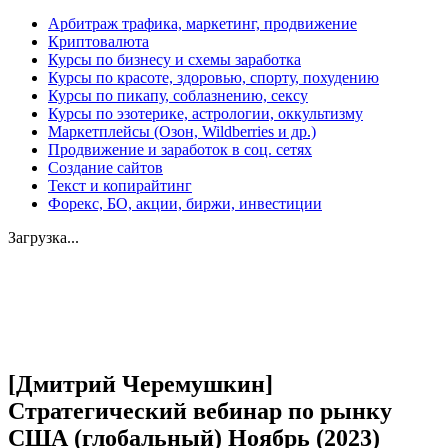
Арбитраж трафика, маркетинг, продвижение
Криптовалюта
Курсы по бизнесу и схемы заработка
Курсы по красоте, здоровью, спорту, похудению
Курсы по пикапу, соблазнению, сексу
Курсы по эзотерике, астрологии, оккультизму
Маркетплейсы (Озон, Wildberries и др.)
Продвижение и заработок в соц. сетях
Создание сайтов
Текст и копирайтинг
Форекс, БО, акции, биржи, инвестиции
Загрузка...
Увеличить
[Дмитрий Черемушкин]
Стратегический вебинар по рынку
США (глобальный) Ноябрь (2023)