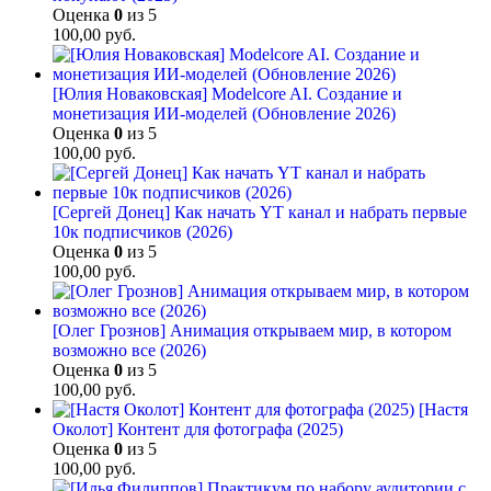
Оценка
0
из 5
100,00
руб.
[Юлия Новаковская] Modelcore AI. Создание и
монетизация ИИ-моделей (Обновление 2026)
Оценка
0
из 5
100,00
руб.
[Сергей Донец] Как начать YT канал и набрать первые
10к подписчиков (2026)
Оценка
0
из 5
100,00
руб.
[Олег Грознов] Анимация открываем мир, в котором
возможно все (2026)
Оценка
0
из 5
100,00
руб.
[Настя
Околот] Контент для фотографа (2025)
Оценка
0
из 5
100,00
руб.