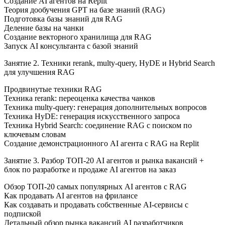
Создание AI агентов на Replit
Теория дообучения GPT на базе знаний (RAG)
Подготовка базы знаний для RAG
Деление базы на чанки
Создание векторного хранилища для RAG
Запуск AI консультанта с базой знаний
Занятие 2. Техники rerank, multy-query, HyDE и Hybrid Search
для улучшения RAG
Продвинутые техники RAG
Техника rerank: переоценка качества чанков
Техника multy-query: генерация дополнительных вопросов
Техника HyDE: генерация искусственного запроса
Техника Hybrid Search: соединение RAG с поиском по
ключевым словам
Создание демонстрационного AI агента с RAG на Replit
Занятие 3. Разбор ТОП-20 AI агентов и рынка вакансий +
блок по разработке и продаже AI агентов на заказ
Обзор ТОП-20 самых популярных AI агентов с RAG
Как продавать AI агентов на фрилансе
Как создавать и продавать собственные AI-сервисы с
подпиской
Детальный обзор рынка вакансий AI разработчиков