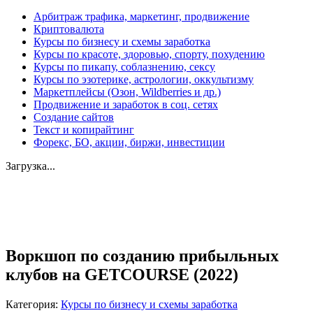
Арбитраж трафика, маркетинг, продвижение
Криптовалюта
Курсы по бизнесу и схемы заработка
Курсы по красоте, здоровью, спорту, похудению
Курсы по пикапу, соблазнению, сексу
Курсы по эзотерике, астрологии, оккультизму
Маркетплейсы (Озон, Wildberries и др.)
Продвижение и заработок в соц. сетях
Создание сайтов
Текст и копирайтинг
Форекс, БО, акции, биржи, инвестиции
Загрузка...
Увеличить
Воркшоп по созданию прибыльных
клубов на GETCOURSE (2022)
Категория:
Курсы по бизнесу и схемы заработка