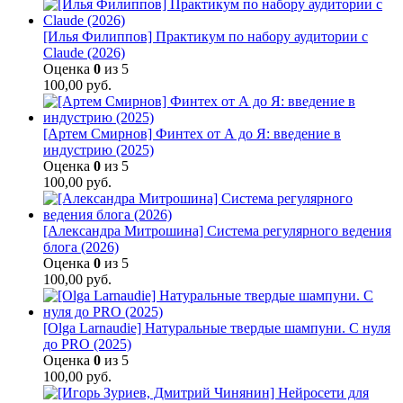
[Илья Филиппов] Практикум по набору аудитории с
Claude (2026)
Оценка
0
из 5
100,00
руб.
[Артем Смирнов] Финтех от А до Я: введение в
индустрию (2025)
Оценка
0
из 5
100,00
руб.
[Александра Митрошина] Система регулярного ведения
блога (2026)
Оценка
0
из 5
100,00
руб.
[Olga Larnaudie] Натуральные твердые шампуни. С нуля
до PRO (2025)
Оценка
0
из 5
100,00
руб.