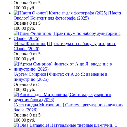
Оценка
0
из 5
100,00
руб.
[Настя
Околот] Контент для фотографа (2025)
Оценка
0
из 5
100,00
руб.
[Илья Филиппов] Практикум по набору аудитории с
Claude (2026)
Оценка
0
из 5
100,00
руб.
[Артем Смирнов] Финтех от А до Я: введение в
индустрию (2025)
Оценка
0
из 5
100,00
руб.
[Александра Митрошина] Система регулярного ведения
блога (2026)
Оценка
0
из 5
100,00
руб.