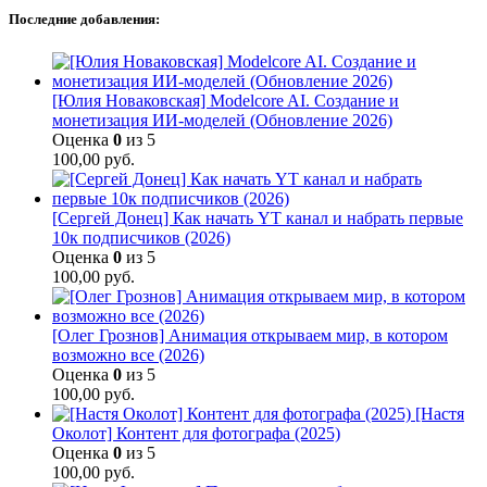
Последние добавления:
[Юлия Новаковская] Modelcore AI. Создание и
монетизация ИИ-моделей (Обновление 2026)
Оценка
0
из 5
100,00
руб.
[Сергей Донец] Как начать YT канал и набрать первые
10к подписчиков (2026)
Оценка
0
из 5
100,00
руб.
[Олег Грознов] Анимация открываем мир, в котором
возможно все (2026)
Оценка
0
из 5
100,00
руб.
[Настя
Околот] Контент для фотографа (2025)
Оценка
0
из 5
100,00
руб.