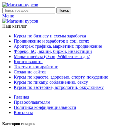
Поиск
Меню
Наш каталог
Курсы по бизнесу и схемы заработка
Продвижение и заработок в соц. сетях
Арбитраж трафика, маркетинг, продвижение
Форекс, БО, акции, биржи, инвестиции
Маркетплейсы (Озон, Wildberries и др.)
Криптовалюта
Тексты и копирайтинг
Создание сайтов
Курсы по красоте, здоровью, спорту, похудению
Курсы по пикапу, соблазнению, сексу
Курсы по эзотерике, астрологии, оккультизму
Главная
Правообладателям
Политика конфиденциальности
Контакты
Категории товаров