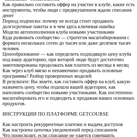
Как правильно составить оффер на участие в клубе, какие есть
инструменты, чтобы люди с предвкушением ждали списания
денег
Период подписки: почему не всегда стоит продавать
долгосрочные пакеты и в чем здесь ключевая ошибка
Модели автопополнения клуба новыми участниками
Куда развивать сообщество — стратегия масштабирования с
формата нескольких сотен до тысяч или даже десятков тысяч
человек
Ценообразование — как определить подходящую цену клуба
под вашу аудиторию, при которой люди будут достаточно
замотивированы продолжать вам платить из месяца в месяц
Как через клуб мягко и ненавязчиво продавать основные
программы? Разбор проверенных моделей
В результате: Вы знаете, как составить оффер на клуб, какую
назначить цену, чтобы подошла вашей аудитории, как
наполнять сообщество новыми участниками. Как постепенно
масштабировать его и подводить к продажам ваших основных
продуктов.
ИНСТРУКЦИИ ПО ПЛАТФОРМЕ GETCOURSE
Как настроить рекуррентные платежи и выдача доступов
Как настроена цепочка уведомлений перед списанием
Что происходит, если списание не удается совершить