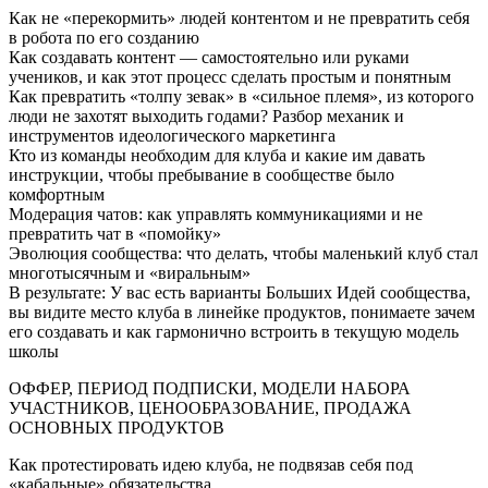
Как не «перекормить» людей контентом и не превратить себя
в робота по его созданию
Как создавать контент — самостоятельно или руками
учеников, и как этот процесс сделать простым и понятным
Как превратить «толпу зевак» в «сильное племя», из которого
люди не захотят выходить годами? Разбор механик и
инструментов идеологического маркетинга
Кто из команды необходим для клуба и какие им давать
инструкции, чтобы пребывание в сообществе было
комфортным
Модерация чатов: как управлять коммуникациями и не
превратить чат в «помойку»
Эволюция сообщества: что делать, чтобы маленький клуб стал
многотысячным и «виральным»
В результате: У вас есть варианты Больших Идей сообщества,
вы видите место клуба в линейке продуктов, понимаете зачем
его создавать и как гармонично встроить в текущую модель
школы
ОФФЕР, ПЕРИОД ПОДПИСКИ, МОДЕЛИ НАБОРА
УЧАСТНИКОВ, ЦЕНООБРАЗОВАНИЕ, ПРОДАЖА
ОСНОВНЫХ ПРОДУКТОВ
Как протестировать идею клуба, не подвязав себя под
«кабальные» обязательства