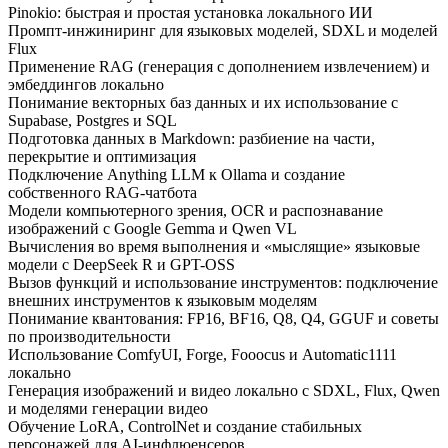
Pinokio: быстрая и простая установка локального ИИ
Промпт-инжиниринг для языковых моделей, SDXL и моделей
Flux
Применение RAG (генерация с дополнением извлечением) и
эмбеддингов локально
Понимание векторных баз данных и их использование с
Supabase, Postgres и SQL
Подготовка данных в Markdown: разбиение на части,
перекрытие и оптимизация
Подключение Anything LLM к Ollama и создание
собственного RAG-чатбота
Модели компьютерного зрения, OCR и распознавание
изображений с Google Gemma и Qwen VL
Вычисления во время выполнения и «мыслящие» языковые
модели с DeepSeek R и GPT-OSS
Вызов функций и использование инструментов: подключение
внешних инструментов к языковым моделям
Понимание квантования: FP16, BF16, Q8, Q4, GGUF и советы
по производительности
Использование ComfyUI, Forge, Fooocus и Automatic1111
локально
Генерация изображений и видео локально с SDXL, Flux, Qwen
и моделями генерации видео
Обучение LoRA, ControlNet и создание стабильных
персонажей для AI-инфлюенсеров