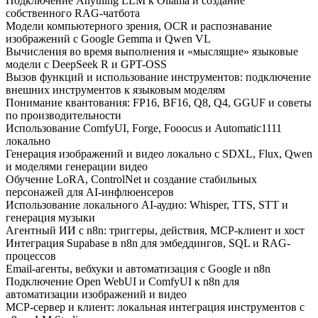
Подключение Anything LLM к Ollama и создание
собственного RAG-чатбота
Модели компьютерного зрения, OCR и распознавание
изображений с Google Gemma и Qwen VL
Вычисления во время выполнения и «мыслящие» языковые
модели с DeepSeek R и GPT-OSS
Вызов функций и использование инструментов: подключение
внешних инструментов к языковым моделям
Понимание квантования: FP16, BF16, Q8, Q4, GGUF и советы
по производительности
Использование ComfyUI, Forge, Fooocus и Automatic1111
локально
Генерация изображений и видео локально с SDXL, Flux, Qwen
и моделями генерации видео
Обучение LoRA, ControlNet и создание стабильных
персонажей для AI-инфлюенсеров
Использование локального AI-аудио: Whisper, TTS, STT и
генерация музыки
Агентный ИИ с n8n: триггеры, действия, MCP-клиент и хост
Интеграция Supabase в n8n для эмбеддингов, SQL и RAG-
процессов
Email-агенты, вебхуки и автоматизация с Google и n8n
Подключение Open WebUI и ComfyUI к n8n для
автоматизации изображений и видео
MCP-сервер и клиент: локальная интеграция инструментов с