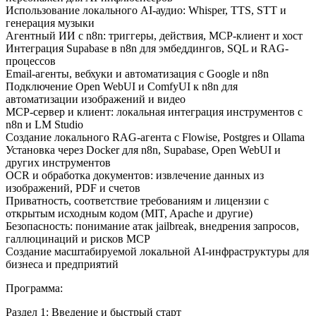
Использование локального AI-аудио: Whisper, TTS, STT и
генерация музыки
Агентный ИИ с n8n: триггеры, действия, MCP-клиент и хост
Интеграция Supabase в n8n для эмбеддингов, SQL и RAG-
процессов
Email-агенты, вебхуки и автоматизация с Google и n8n
Подключение Open WebUI и ComfyUI к n8n для
автоматизации изображений и видео
MCP-сервер и клиент: локальная интеграция инструментов с
n8n и LM Studio
Создание локального RAG-агента с Flowise, Postgres и Ollama
Установка через Docker для n8n, Supabase, Open WebUI и
других инструментов
OCR и обработка документов: извлечение данных из
изображений, PDF и счетов
Приватность, соответствие требованиям и лицензии с
открытым исходным кодом (MIT, Apache и другие)
Безопасность: понимание атак jailbreak, внедрения запросов,
галлюцинаций и рисков MCP
Создание масштабируемой локальной AI-инфраструктуры для
бизнеса и предприятий
Программа:
Раздел 1: Введение и быстрый старт