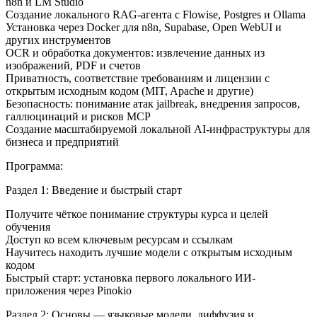
n8n и LM Studio
Создание локального RAG-агента с Flowise, Postgres и Ollama
Установка через Docker для n8n, Supabase, Open WebUI и
других инструментов
OCR и обработка документов: извлечение данных из
изображений, PDF и счетов
Приватность, соответствие требованиям и лицензии с
открытым исходным кодом (MIT, Apache и другие)
Безопасность: понимание атак jailbreak, внедрения запросов,
галлюцинаций и рисков MCP
Создание масштабируемой локальной AI-инфраструктуры для
бизнеса и предприятий
Программа:
Раздел 1: Введение и быстрый старт
Получите чёткое понимание структуры курса и целей
обучения
Доступ ко всем ключевым ресурсам и ссылкам
Научитесь находить лучшие модели с открытым исходным
кодом
Быстрый старт: установка первого локального ИИ-
приложения через Pinokio
Раздел 2: Основы — языковые модели, диффузия и