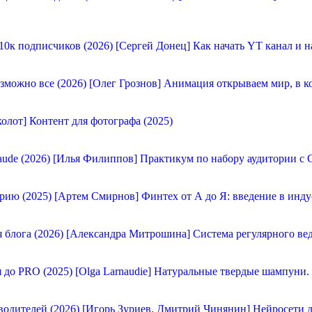
[Сергей Донец] Как начать YT канал и н
[Олег Грознов] Анимация открываем мир, в к
олот] Контент для фотографа (2025)
[Илья Филиппов] Практикум по набору аудитории с C
[Артем Смирнов] Финтех от А до Я: введение в инду
[Александра Митрошина] Система регулярного вед
[Olga Larnaudie] Натуральные твердые шампуни.
[Игорь Зуриев, Дмитрий Чинянин] Нейросети д