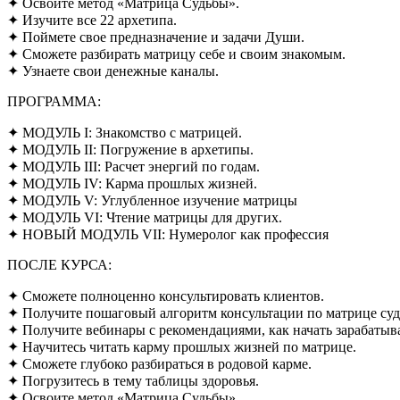
✦ Освоите метод «Матрица Судьбы».
✦ Изучите все 22 архетипа.
✦ Поймете свое предназначение и задачи Души.
✦ Сможете разбирать матрицу себе и своим знакомым.
✦ Узнаете свои денежные каналы.
ПРОГРАММА:
✦ МОДУЛЬ I: Знакомство с матрицей.
✦ МОДУЛЬ II: Погружение в архетипы.
✦ МОДУЛЬ III: Расчет энергий по годам.
✦ МОДУЛЬ IV: Карма прошлых жизней.
✦ МОДУЛЬ V: Углубленное изучение матрицы
✦ МОДУЛЬ VI: Чтение матрицы для других.
✦ НОВЫЙ МОДУЛЬ VII: Нумеролог как профессия
ПОСЛЕ КУРСА:
✦ Сможете полноценно консультировать клиентов.
✦ Получите пошаговый алгоритм консультации по матрице суд
✦ Получите вебинары с рекомендациями, как начать зарабатыв
✦ Научитесь читать карму прошлых жизней по матрице.
✦ Сможете глубоко разбираться в родовой карме.
✦ Погрузитесь в тему таблицы здоровья.
✦ Освоите метод «Матрица Судьбы».