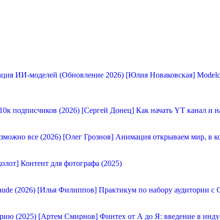
[Юлия Новаковская] Modelc
[Сергей Донец] Как начать YT канал и н
[Олег Грознов] Анимация открываем мир, в к
олот] Контент для фотографа (2025)
[Илья Филиппов] Практикум по набору аудитории с C
[Артем Смирнов] Финтех от А до Я: введение в инду