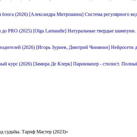
[Александра Митрошина] Система регулярного вед
[Olga Larnaudie] Натуральные твердые шампуни.
[Игорь Зуриев, Дмитрий Чинянин] Нейросети д
[Замира Де Клерк] Парикмахер - стилист. Полны
од судьбы. Тариф Мастер (2023)»