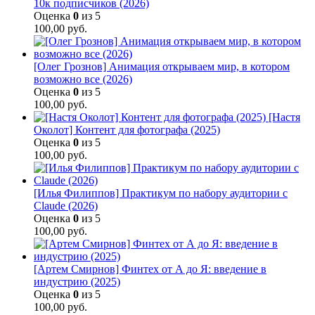
10к подписчиков (2026)
Оценка
0
из 5
100,00
руб.
[Олег Грознов] Анимация открываем мир, в котором
возможно все (2026)
Оценка
0
из 5
100,00
руб.
[Настя
Околот] Контент для фотографа (2025)
Оценка
0
из 5
100,00
руб.
[Илья Филиппов] Практикум по набору аудитории с
Claude (2026)
Оценка
0
из 5
100,00
руб.
[Артем Смирнов] Финтех от А до Я: введение в
индустрию (2025)
Оценка
0
из 5
100,00
руб.