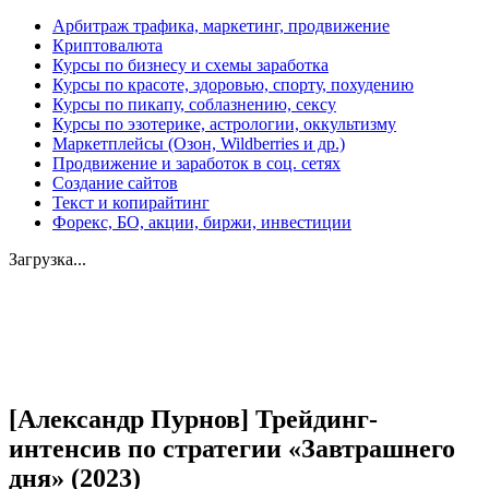
Арбитраж трафика, маркетинг, продвижение
Криптовалюта
Курсы по бизнесу и схемы заработка
Курсы по красоте, здоровью, спорту, похудению
Курсы по пикапу, соблазнению, сексу
Курсы по эзотерике, астрологии, оккультизму
Маркетплейсы (Озон, Wildberries и др.)
Продвижение и заработок в соц. сетях
Создание сайтов
Текст и копирайтинг
Форекс, БО, акции, биржи, инвестиции
Загрузка...
Увеличить
[Александр Пурнов] Трейдинг-
интенсив по стратегии «Завтрашнего
дня» (2023)