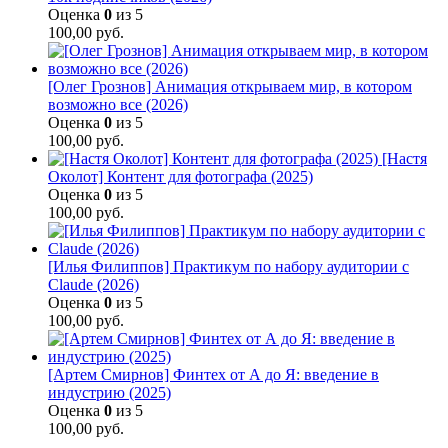
Оценка
0
из 5
100,00
руб.
[Олег Грознов] Анимация открываем мир, в котором
возможно все (2026)
Оценка
0
из 5
100,00
руб.
[Настя
Околот] Контент для фотографа (2025)
Оценка
0
из 5
100,00
руб.
[Илья Филиппов] Практикум по набору аудитории с
Claude (2026)
Оценка
0
из 5
100,00
руб.
[Артем Смирнов] Финтех от А до Я: введение в
индустрию (2025)
Оценка
0
из 5
100,00
руб.